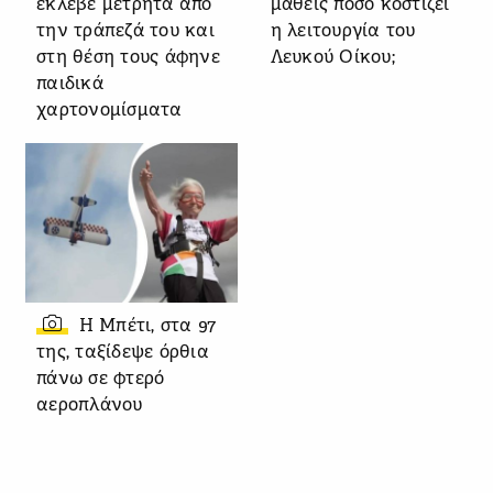
έκλεβε μετρητά από
μάθεις πόσο κοστίζει
την τράπεζά του και
η λειτουργία του
στη θέση τους άφηνε
Λευκού Οίκου;
παιδικά
χαρτονομίσματα
Η Μπέτι, στα 97
της, ταξίδεψε όρθια
πάνω σε φτερό
αεροπλάνου