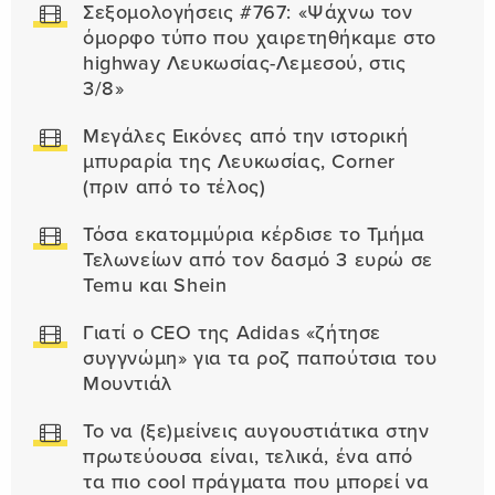
Σεξομολογήσεις #767: «Ψάχνω τον
όμορφο τύπο που χαιρετηθήκαμε στο
highway Λευκωσίας-Λεμεσού, στις
3/8»
Μεγάλες Εικόνες από την ιστορική
μπυραρία της Λευκωσίας, Corner
(πριν από το τέλος)
Τόσα εκατομμύρια κέρδισε το Τμήμα
Τελωνείων από τον δασμό 3 ευρώ σε
Temu και Shein
Γιατί ο CEO της Adidas «ζήτησε
συγγνώμη» για τα ροζ παπούτσια του
Μουντιάλ
Το να (ξε)μείνεις αυγουστιάτικα στην
πρωτεύουσα είναι, τελικά, ένα από
τα πιο cool πράγματα που μπορεί να