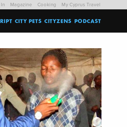
 In
Magazine
Cooking
My Cyprus Travel
RIPT
CITY PETS
CITYZENS
PODCAST