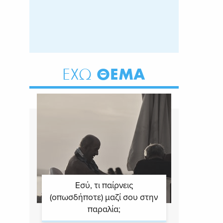
ΘΕΜΑ
ΕΧΩ
Εσύ, τι παίρνεις
(οπωσδήποτε) μαζί σου στην
παραλία;