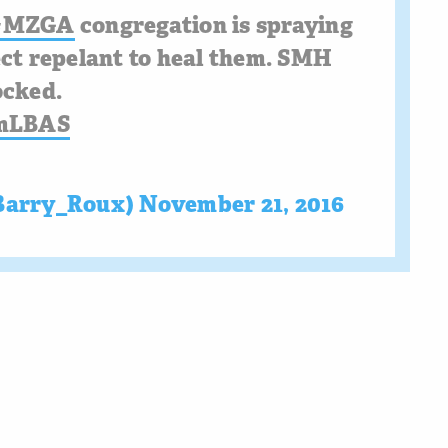
#MZGA
congregation is spraying
ct repelant to heal them. SMH
ocked.
EmLBAS
Barry_Roux)
November 21, 2016