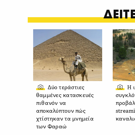
ΔΕΙ
Δύο τεράστιες
Η 
θαμμένες κατασκευές
συγκλό
πιθανόν να
προβάλ
αποκαλύπτουν πώς
stream
χτίστηκαν τα μνημεία
καναλι
των Φαραώ