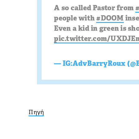
A so called Pastor from
people with
#DOOM
inse
Even a kid in green is sh
pic.twitter.com/UXDJ
— IG:AdvBarryRoux (@
Πηγή