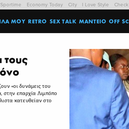
Sportime
Economy Today
City
I Love Style
Check
ΙΛΑ ΜΟΥ
RETRO
SEX TALK
ΜΑΝΤΕΙΟ
OFF SC
 τους
τόνο
ουν «οι δυνάμεις του
, στην επαρχία Λιμπόπο
λιστα κατευθείαν στο