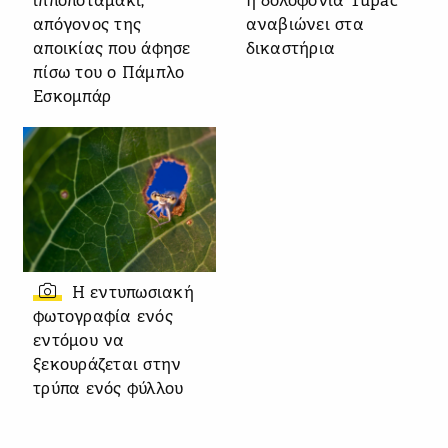
ιπποποταμάκι,
η δολοφονία Tupac
απόγονος της
αναβιώνει στα
αποικίας που άφησε
δικαστήρια
πίσω του ο Πάμπλο
Εσκομπάρ
Η εντυπωσιακή
φωτογραφία ενός
εντόμου να
ξεκουράζεται στην
τρύπα ενός φύλλου