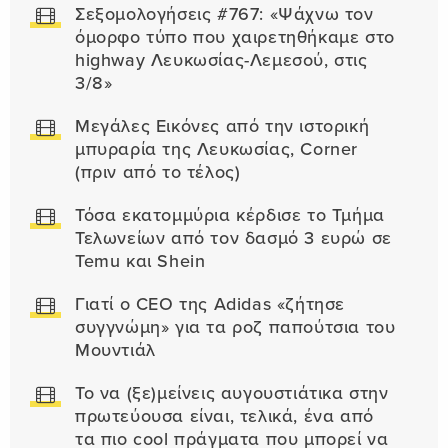
Σεξομολογήσεις #767: «Ψάχνω τον
όμορφο τύπο που χαιρετηθήκαμε στο
highway Λευκωσίας-Λεμεσού, στις
3/8»
Μεγάλες Εικόνες από την ιστορική
μπυραρία της Λευκωσίας, Corner
(πριν από το τέλος)
Τόσα εκατομμύρια κέρδισε το Τμήμα
Τελωνείων από τον δασμό 3 ευρώ σε
Temu και Shein
Γιατί ο CEO της Adidas «ζήτησε
συγγνώμη» για τα ροζ παπούτσια του
Μουντιάλ
Το να (ξε)μείνεις αυγουστιάτικα στην
πρωτεύουσα είναι, τελικά, ένα από
τα πιο cool πράγματα που μπορεί να