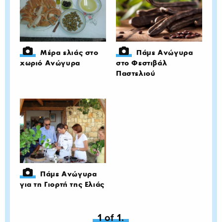
Μέρα ελιάς στο
Πάμε Ανώγυρα
χωριό Ανώγυρα
στο Φεστιβάλ
Παστελιού
Πάμε Ανώγυρα
για τη Γιορτή της Ελιάς
You're on page
1 of 1.