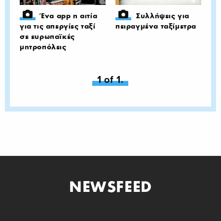
Ένα app η αιτία
Συλλήψεις για
για τις απεργίες ταξί
πειραγμένα ταξίμετρα
σε ευρωπαϊκές
μητροπόλεις
You're on page
1 of 1.
NEWSFEED