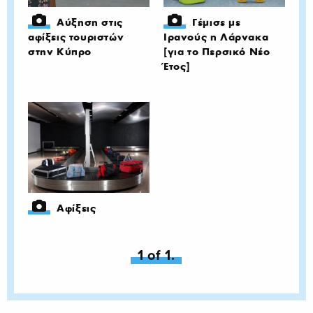
Αύξηση στις
Γέμισε με
αφίξεις τουριστών
Ιρανούς η Λάρνακα
στην Κύπρο
[για το Περσικό Νέο
Έτος]
Αφίξεις
You're on page
1 of 1.