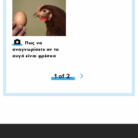
Πως να
αναγνωρίσετε αν τα
αυγά είναι φρέσκα
You're on page
1 of 2.
Next page