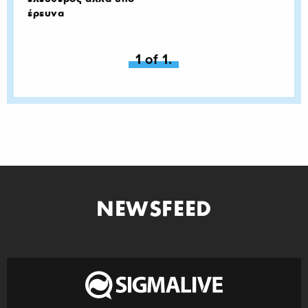
έρευνα
You're on page
1 of 1.
NEWSFEED