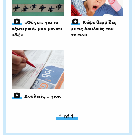
«Φύγετε για το
Κάψε θερμίδες
εξωτερικό, μην μένετε
με τις δουλειές του
εδώ»
σπιτιού
Δουλειές… γιοκ
You're on page
1 of 1.