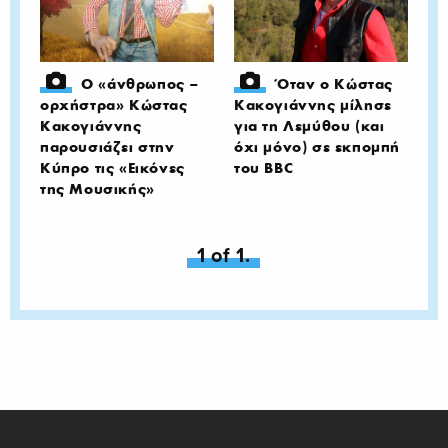
Ο «άνθρωπος –
Όταν ο Κώστας
ορχήστρα» Κώστας
Κακογιάννης μίλησε
Κακογιάννης
για τη Λεμύθου (και
παρουσιάζει στην
όχι μόνο) σε εκπομπή
Κύπρο τις «Εικόνες
του BBC
της Μουσικής»
You're on page
1 of 1.