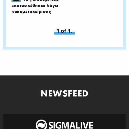
«κατασχέθηκε» λόγω
κακομεταχείρισης
You're on page
1 of 1.
NEWSFEED