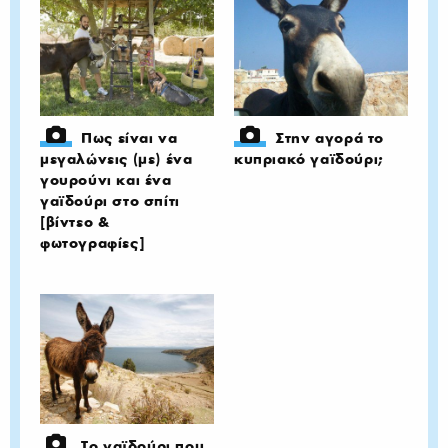
Πως είναι να
Στην αγορά το
μεγαλώνεις (με) ένα
κυπριακό γαϊδούρι;
γουρούνι και ένα
γαϊδούρι στο σπίτι
[βίντεο &
φωτογραφίες]
To γαϊδούρι που