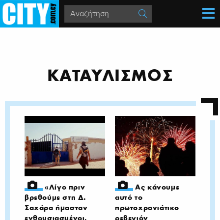
ΚΑΤΑΥΛΙΣΜΟΣ
«Λίγο πριν
Ας κάνουμε
βρεθούμε στη Δ.
αυτό το
Σαχάρα ήμασταν
πρωτοχρονιάτικο
ενθουσιασμένοι,
ρεβεγιόν