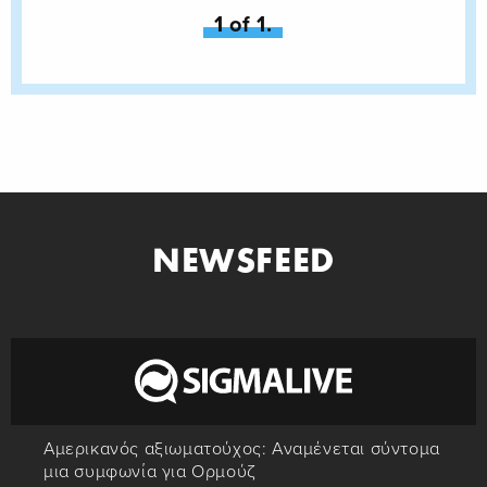
You're on page
1 of 1.
NEWSFEED
Αμερικανός αξιωματούχος: Αναμένεται σύντομα
μια συμφωνία για Ορμούζ