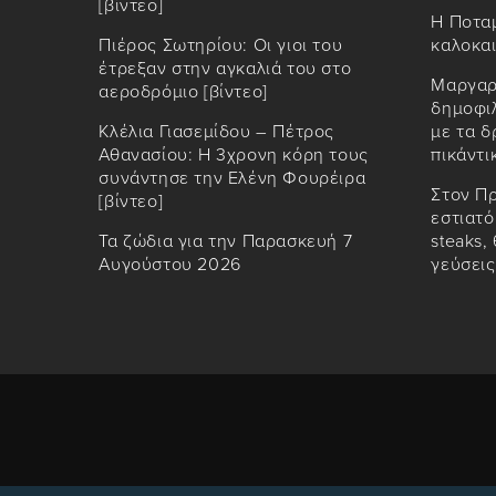
[βίντεο]
Η Ποταμ
Πιέρος Σωτηρίου: Οι γιοι του
καλοκαι
έτρεξαν στην αγκαλιά του στο
Μαργαρί
αεροδρόμιο [βίντεο]
δημοφιλ
Κλέλια Γιασεμίδου – Πέτρος
με τα δ
Αθανασίου: Η 3χρονη κόρη τους
πικάντι
συνάντησε την Ελένη Φουρέιρα
Στον Π
[βίντεο]
εστιατ
Τα ζώδια για την Παρασκευή 7
steaks,
Αυγούστου 2026
γεύσεις