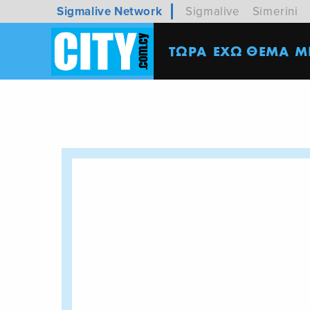
Sigmalive Network
Sigmalive
Simerini
ΤΩΡΑ
ΕΧΩ ΘΕΜΑ
M