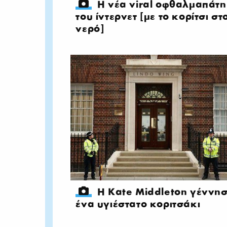
Η νέα viral οφθαλμαπάτη
του ίντερνετ [με το κορίτσι στ
νερό]
Η Kate Middleton γέννη
ένα υγιέστατο κοριτσάκι