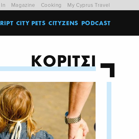
 In
Magazine
Cooking
My Cyprus Travel
RIPT
CITY PETS
CITYZENS
PODCAST
ΚΟΡΙΤΣΙ