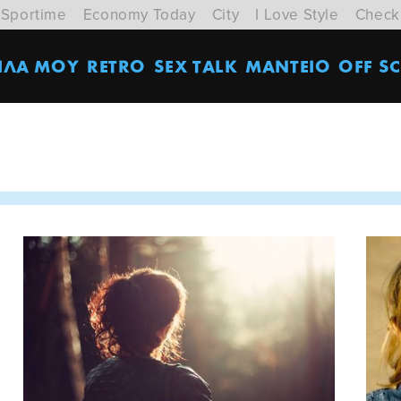
Sportime
Economy Today
City
I Love Style
Check
ΙΛΑ ΜΟΥ
RETRO
SEX TALK
ΜΑΝΤΕΙΟ
OFF SC