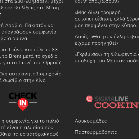
ί στα $80-90/βαρέλι μέχρι
και ν' απαξιώσουν»
ξουν εξελίξεις στη Μέση
«Μας δίνει τρομερή
ή
αυτοπεποίθηση, αλλά ξέρο
ή Αραβία, Πακιστάν και
μας περιμένει στην Κύπρο..
α υπογράφουν συμφωνία
Λουίζ: «Θα ήταν άλλη έκβα
ιβαία άμυνα
είχαμε προηγηθεί»
ιο: Πιάνει και πάλι τα 83
«Γκρέμισαν» τη Φλωρεντία 
 το Brent μετά το σχέδιο
υποδοχή του Μασταντουόνο!
ν για τα Στενά του Ορμούζ
ϊκή αυτοκινητοβιομηχανία:
 σωσίβιο στην Κίνα
 η συμφωνία για το παλιό
Λουκουμάδες
τή είναι η αλυσίδα που
Παστουρμαδόπιτα
άνει τα εστιατόρια/καφέ