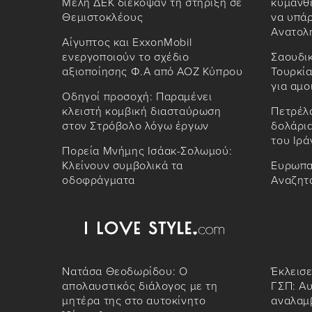
Μέλη ΔΕΚ διέκοψαν τη στήριξη σε
κυμανθε
Θεμιστοκλέους
να υπάρ
Ανατολ
Αίγυπτος και ExxonMobil
ενεργοποιούν το σχέδιο
Σαουδικ
αξιοποίησης Φ.Α από ΑΟΖ Κύπρου
Τουρκί
για αμο
Οδηγοί προσοχή: Παραμένει
κλειστή κομβική διασταύρωση
Πετρέλα
στον Στρόβολο λόγω έργων
δολάρια
του Ιρά
Πορεία Μνήμης Ισάακ-Σολωμού:
Κλείνουν συμβολικά τα
Ευρωπα
οδοφράγματα
Αναζητά
Νατάσα Θεοδωρίδου: Ο
Έκλεισε
απολαυστικός διάλογος με τη
ΓΣΠ: Αυ
μητέρα της στο αυτοκίνητο
αναλαμβ