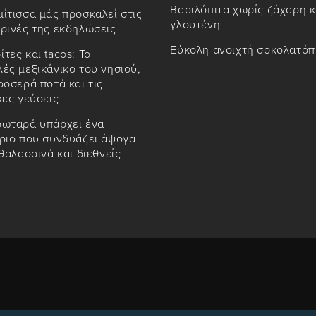
Βασιλόπιτα χωρίς ζάχαρη κ
ίτισσα μάς προσκαλεί στις
γλουτένη
ρινές της εκδηλώσεις
Εύκολη ανοιχτή σοκολατόπ
τες και tacos: Το
ές μεξικάνικο του νησιού,
ροσερά ποτά και τις
κες γεύσεις
ρωταρά υπάρχει ένα
όριο που συνδυάζει άψογα
 θαλασσινά και διεθνείς