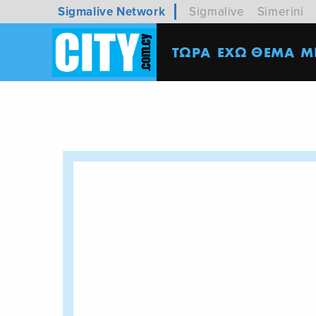
Sigmalive Network
Sigmalive
Simerini
ΤΩΡΑ
ΕΧΩ ΘΕΜΑ
M