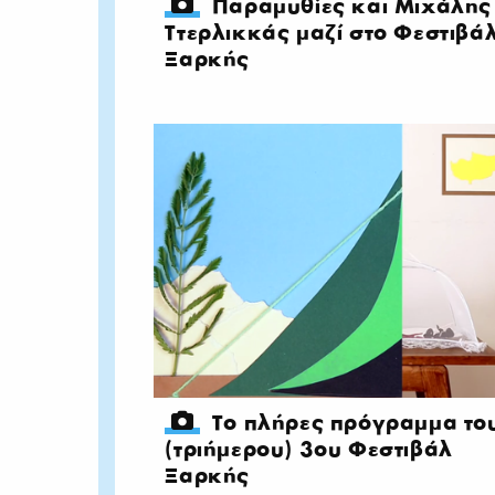
Παραμυθίες και Μιχάλης
Ττερλικκάς μαζί στο Φεστιβά
Ξαρκής
Το πλήρες πρόγραμμα το
(τριήμερου) 3oυ Φεστιβάλ
Ξαρκής