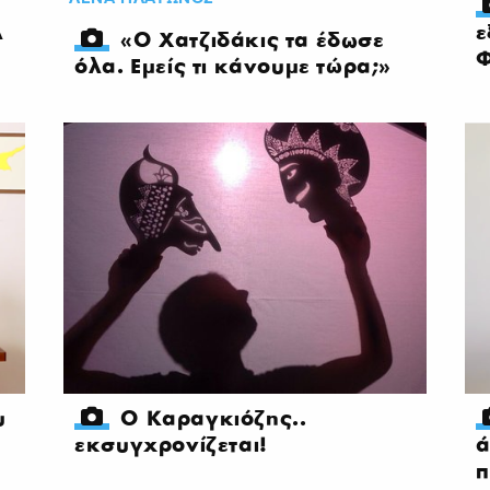
λ
ε
«Ο Χατζιδάκις τα έδωσε
Φ
όλα. Εμείς τι κάνουμε τώρα;»
υ
Ο Καραγκιόζης..
εκσυγχρονίζεται!
ά
π