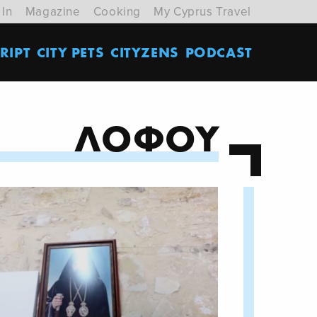
 In
Magazine
Cooking
My Cyprus Travel
RIPT
CITY PETS
CITYZENS
PODCAST
ΛΟΦΟΥ