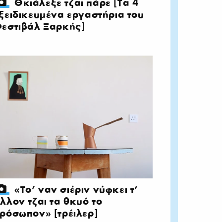
Θκιάλεξε τζαι πάρε [Τα 4
ξειδικευμένα εργαστήρια του
εστιβάλ Ξαρκής]
«Το' ναν σιέριν νύφκει τ’
λλον τζαι τα θκυό το
ρόσωπον» [τρέιλερ]