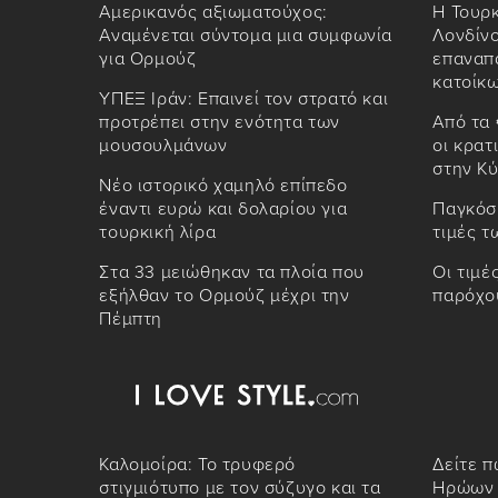
Αμερικανός αξιωματούχος:
Η Τουρκ
Αναμένεται σύντομα μια συμφωνία
Λονδίνο
για Ορμούζ
επαναπ
κατοίκ
ΥΠΕΞ Ιράν: Επαινεί τον στρατό και
προτρέπει στην ενότητα των
Από τα 
μουσουλμάνων
οι κρατ
στην Κ
Νέο ιστορικό χαμηλό επίπεδο
έναντι ευρώ και δολαρίου για
Παγκόσμ
τουρκική λίρα
τιμές 
Στα 33 μειώθηκαν τα πλοία που
Οι τιμέ
εξήλθαν το Ορμούζ μέχρι την
παρόχο
Πέμπτη
Καλομοίρα: Το τρυφερό
Δείτε π
στιγμιότυπο με τον σύζυγο και τα
Ηρώων 