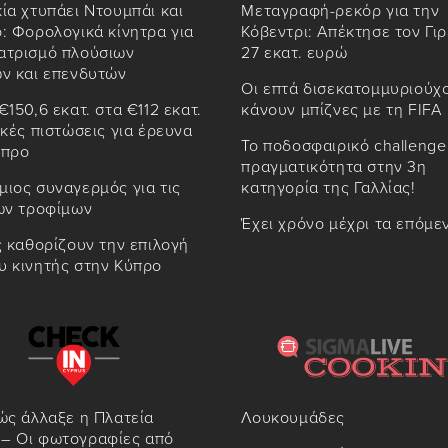
ία χτυπάει Ντουμπάι και
Μεταγραφή-ρεκόρ για την
: Φορολογικά κίνητρα για
Κόβεντρι: Απέκτησε τον Γιρ
ατρισμό πλούσιων
27 εκατ. ευρώ
ων και επενδυτών
Οι επτά δισεκατομμυριούχ
€150,6 εκατ. στα €112 εκατ.
κάνουν μπίζνες με τη FIFA
ικές πιστώσεις για έρευνα
Το ποδοσφαιρικό challenge
ύπρο
πραγματικότητα στην 3η
ιος συναγερμός για τις
κατηγορία της Γαλλίας!
των τροφίμων
Έχει χρόνο μέχρι τα επόμε
ς καθορίζουν την επιλογή
υ κινητής στην Κύπρο
ώς άλλαξε η Πλατεία
Λουκουμάδες
– Οι φωτογραφίες από