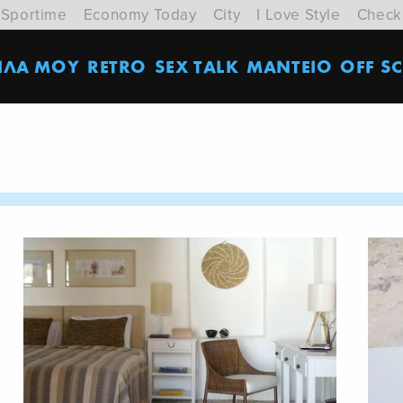
Sportime
Economy Today
City
I Love Style
Check
ΙΛΑ ΜΟΥ
RETRO
SEX TALK
ΜΑΝΤΕΙΟ
OFF SC