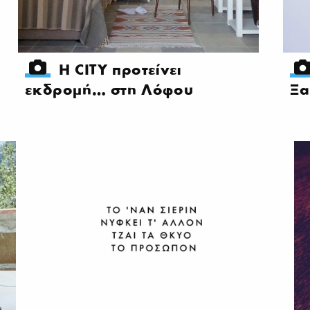
Η CITY προτείνει
εκδρομή… στη Λόφου
Ξα