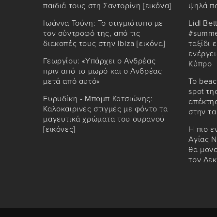
παιδιά τους στη Σαντορίνη [εικόνα]
ψηλά π
Ιωάννα Τούνη: Το στιγμιότυπο με
Lidl Bet
τον σύντροφό της, από τις
#summe
διακοπές τους στην Ibiza [εικόνα]
ταξίδι 
ενέργει
Γεωργίου: «Υπάρχει ο Ανδρέας
Κύπρο
πριν από το μωρό και ο Ανδρέας
μετά από αυτό»
Το beac
spot τη
Ευρυδίκη - Μπομπ Κατσιώνης:
απέκτησ
Καλοκαιρινές στιγμές με φόντο τα
στην τ
μαγευτικά χρώματα του ουρανού
[εικόνες]
Η πιο ε
Αγίας Ν
θα μον
τον Δε