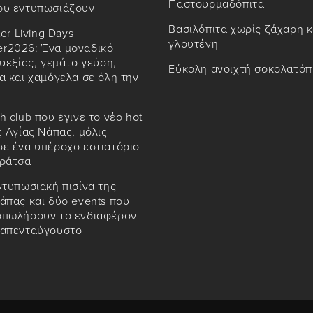
Παστουρμαδόπιτα
ου εντυπωσιάζουν
Βασιλόπιτα χωρίς ζάχαρη κ
ter Living Days
γλουτένη
r2026: Ένα μοναδικό
ευεξίας, γεμάτο γεύση,
Εύκολη ανοιχτή σοκολατόπ
α και χαμόγελα σε όλη την
h club που έγινε το νέο hot
ς Αγίας Νάπας, μόλις
ε ένα υπέροχο εστιατόριο
αράτσα
ντυπωσιακή πισίνα της
άπας και δύο events που
οπωλήσουν το ενδιαφέρον
καπενταύγουστο