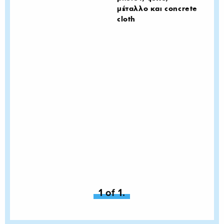
μέταλλο και concrete
cloth
You're on page
1 of 1.