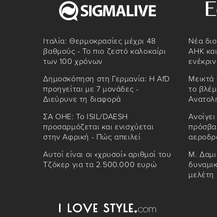
Ιταλία: Θερμοκρασίες μέχρι 48
Νέα διο
βαθμούς - Το πιο ζεστό καλοκαίρι
AHK και
των 100 χρόνων
ενέκριν
Δημοσκόπηση στη Γερμανία: Η AfD
Μεικτά 
προηγείται με 7 μονάδες -
το βλέμ
Διεύρυνε τη διαφορά
Ανατολ
ΣΑ ΟΗΕ: Το ISIL/DAESH
Ανοίγει
προσαρμόζεται και ενισχύεται
πρόσβασ
στην Αφρική - Πώς απειλεί
αεροδρ
Αυτοί είναι οι «χρυσοί» αριθμοί του
Μ. Δαμι
Τζόκερ για τα 2.500.000 ευρώ
δυναμικ
μελέτη