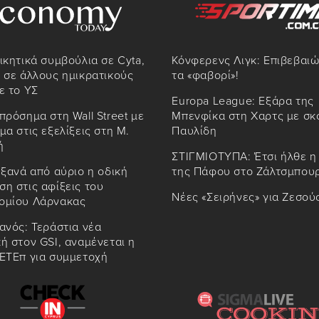
ικητικά συμβούλια σε Cyta,
Κόνφερενς Λιγκ: Επιβεβαι
 σε άλλους ημικρατικούς
τα «φαβορί»!
ε το ΥΣ
Europa League: Εξάρα της
πρόσημα στη Wall Street με
Μπενφίκα στη Χαρτς με σκ
μα στις εξελίξεις στη Μ.
Παυλίδη
ή
ΣΤΙΓΜΙΟΤΥΠΑ: Έτσι ήλθε η
 ξανά από αύριο η οδική
της Πάφου στο Ζάλτσμπου
η στις αφίξεις του
Νέες «Σειρήνες» για Ζεσού
ομίου Λάρνακας
ανός: Τεράστια νέα
ή στον GSI, αναμένεται η
 ΕΤΕπ για συμμετοχή