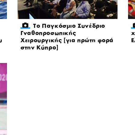
Το Παγκόσμιο Συνέδριο
Γναθοπροσωπικής
χ
υ
Χειρουργικής [για πρώτη φορά
Ε
στην Κύπρο]