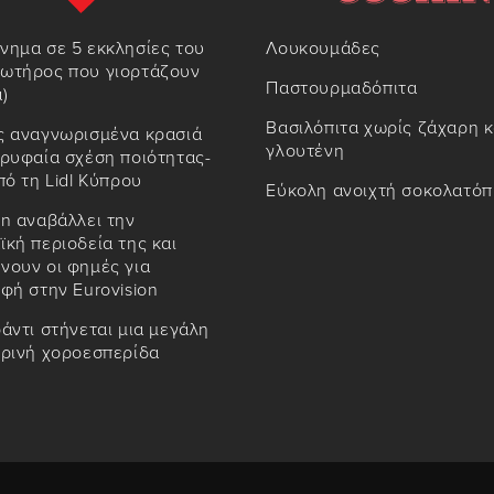
νημα σε 5 εκκλησίες του
Λουκουμάδες
ωτήρος που γιορτάζουν
Παστουρμαδόπιτα
)
Βασιλόπιτα χωρίς ζάχαρη κ
ς αναγνωρισμένα κρασιά
γλουτένη
ρυφαία σχέση ποιότητας-
πό τη Lidl Κύπρου
Εύκολη ανοιχτή σοκολατόπ
n αναβάλλει την
κή περιοδεία της και
νουν οι φημές για
φή στην Eurovision
άντι στήνεται μια μεγάλη
ιρινή χοροεσπερίδα