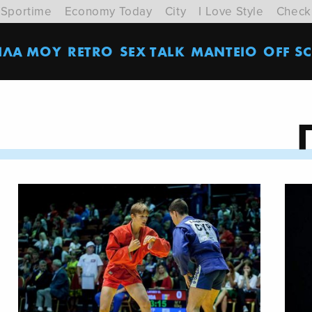
Sportime
Economy Today
City
I Love Style
Check
ΙΛΑ ΜΟΥ
RETRO
SEX TALK
ΜΑΝΤΕΙΟ
OFF SC