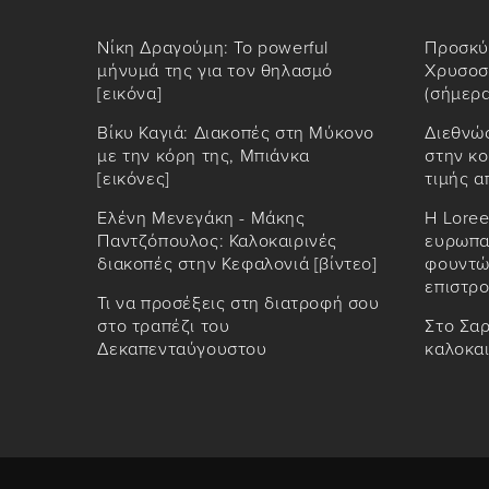
Νίκη Δραγούμη: Το powerful
Προσκύ
μήνυμά της για τον θηλασμό
Χρυσοσ
[εικόνα]
(σήμερα
Βίκυ Καγιά: Διακοπές στη Μύκονο
Διεθνώ
με την κόρη της, Μπιάνκα
στην κο
[εικόνες]
τιμής α
Ελένη Μενεγάκη - Μάκης
Η Loree
Παντζόπουλος: Καλοκαιρινές
ευρωπαϊ
διακοπές στην Κεφαλονιά [βίντεο]
φουντώ
επιστρο
Τι να προσέξεις στη διατροφή σου
στο τραπέζι του
Στο Σαρ
Δεκαπενταύγουστου
καλοκα