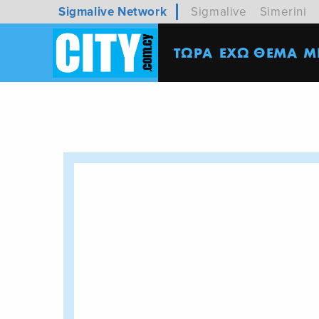
Sigmalive Network
Sigmalive
Simerini
ΤΩΡΑ
ΕΧΩ ΘΕΜΑ
M