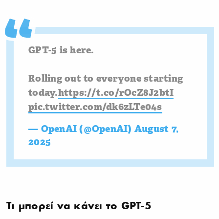
GPT-5 is here.
Rolling out to everyone starting
today.
https://t.co/rOcZ8J2btI
pic.twitter.com/dk6zLTe04s
— OpenAI (@OpenAI)
August 7,
2025
Τι μπορεί να κάνει το GPT-5