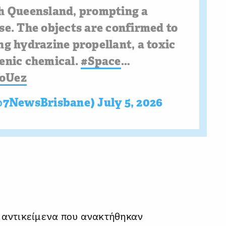
th Queensland, prompting a
se. The objects are confirmed to
ng hydrazine propellant, a toxic
genic chemical.
#Space
…
AoUez
@7NewsBrisbane)
July 5, 2026
α αντικείμενα που ανακτήθηκαν