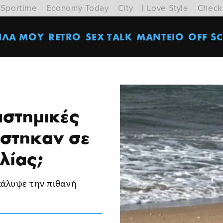
Sportime
Economy Today
City
I Love Style
Check
ΙΛΑ ΜΟΥ
RETRO
SEX TALK
ΜΑΝΤΕΙΟ
OFF SC
ιαστημικές
άστηκαν σε
λίας;
κάλυψε την πιθανή