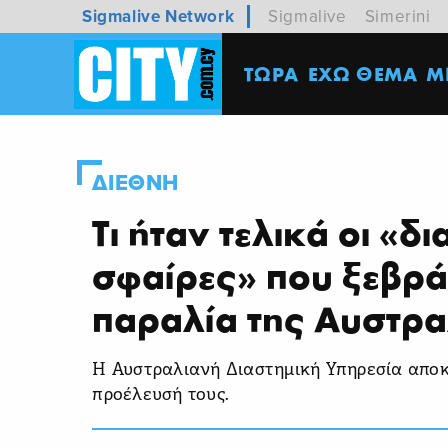
Sigmalive Network
Sigmalive
Simerini
ΤΩΡΑ
ΕΧΩ ΘΕΜΑ
M
ΔΙΕΘΝΗ
Τι ήταν τελικά οι «δ
σφαίρες» που ξεβρ
παραλία της Αυστρα
Η Αυστραλιανή Διαστημική Υπηρεσία απο
προέλευσή τους.