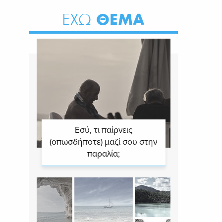
ΘΕΜΑ
ΕΧΩ
Εσύ, τι παίρνεις
(οπωσδήποτε) μαζί σου στην
παραλία;