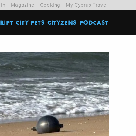
 In
Magazine
Cooking
My Cyprus Travel
RIPT
CITY PETS
CITYZENS
PODCAST