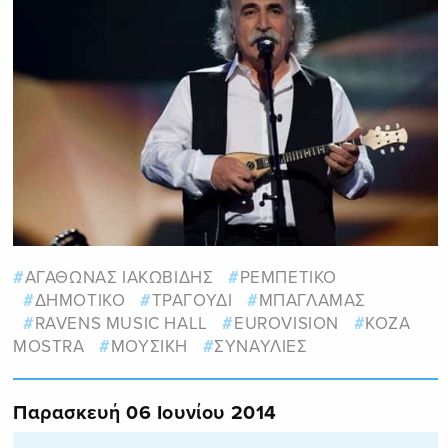
ΑΓΑΘΩΝΑΣ ΙΑΚΩΒΙΔΗΣ
ΡΕΜΠΕΤΙΚΟ
ΔΗΜΟΤΙΚΟ
ΤΡΑΓΟΥΔΙ
ΜΠΑΓΛΑΜΑΣ
RAVENS MUSIC HALL
EUROVISION
KOZA
MOSTRA
ΜΟΥΣΙΚΗ
ΣΥΝΑΥΛΙΕΣ
Παρασκευή 06 Ιουνίου 2014