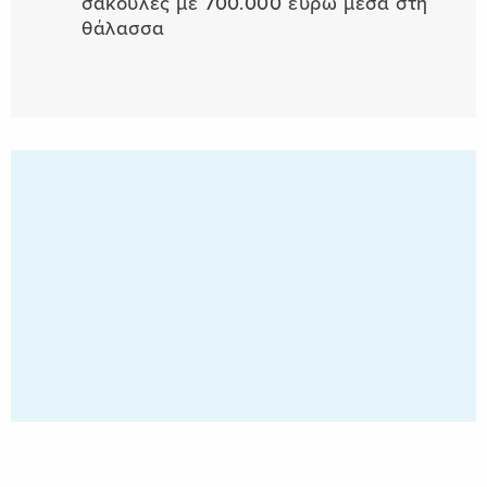
σακούλες με 700.000 ευρώ μέσα στη
θάλασσα