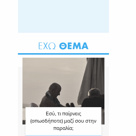
ΘΕΜΑ
ΕΧΩ
Εσύ, τι παίρνεις
(οπωσδήποτε) μαζί σου στην
παραλία;