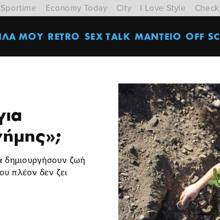
Sportime
Economy Today
City
I Love Style
Check
ΙΛΑ ΜΟΥ
RETRO
SEX TALK
ΜΑΝΤΕΙΟ
OFF SC
για
νήμης»;
α δημιουργήσουν ζωή
υ πλέον δεν ζει