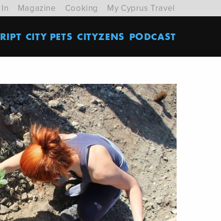
 In
Magazine
Cooking
My Cyprus Travel
RIPT
CITY PETS
CITYZENS
PODCAST