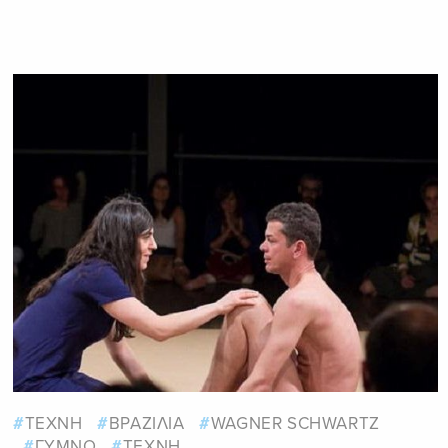
ΤΕΧΝΗ
ΒΡΑΖΙΛΙΑ
WAGNER SCHWARTZ
ΓΥΜΝΟ
ΤΕΧΝΗ