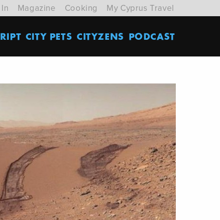
 In
Magazine
Cooking
My Cyprus Travel
RIPT
CITY PETS
CITYZENS
PODCAST