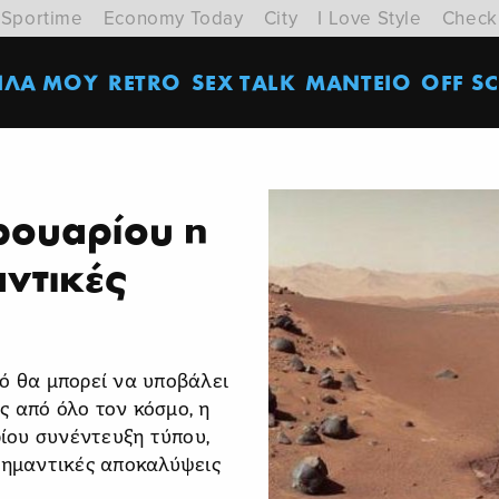
Sportime
Economy Today
City
I Love Style
Check
ΙΛΑ ΜΟΥ
RETRO
SEX TALK
ΜΑΝΤΕΙΟ
OFF SC
ρουαρίου η
ντικές
νό θα μπορεί να υποβάλει
ς από όλο τον κόσμο, η
ίου συνέντευξη τύπου,
 σημαντικές αποκαλύψεις