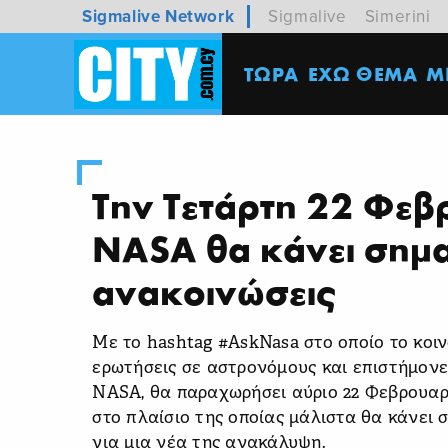
Sigmalive Network
Sigmalive
Simerini
ΤΩΡΑ
ΕΧΩ ΘΕΜΑ
M
Την Τετάρτη 22 Φεβ
NASA θα κάνει σημα
ανακοινώσεις
Με το hashtag #AskNasa στο οποίο το κοι
ερωτήσεις σε αστρονόμους και επιστήμονε
ΝASA, θα παραχωρήσει αύριο 22 Φεβρουαρ
στο πλαίσιο της οποίας μάλιστα θα κάνει
για μια νέα της ανακάλυψη.