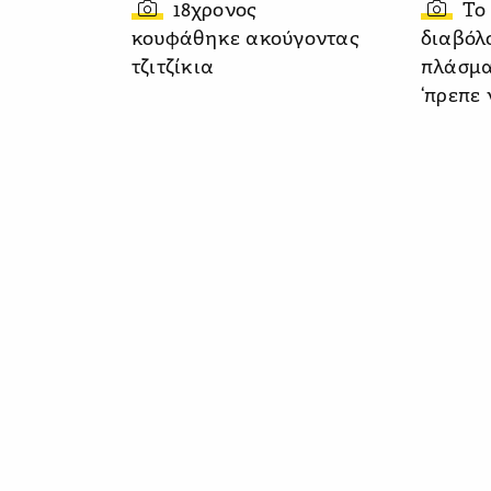
18χρονος
Το
κουφάθηκε ακούγοντας
διαβόλο
τζιτζίκια
πλάσμα
‘πρεπε