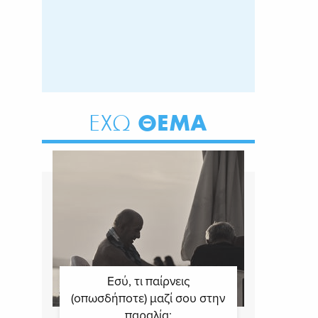
ΘΕΜΑ
ΕΧΩ
Εσύ, τι παίρνεις
(οπωσδήποτε) μαζί σου στην
παραλία;