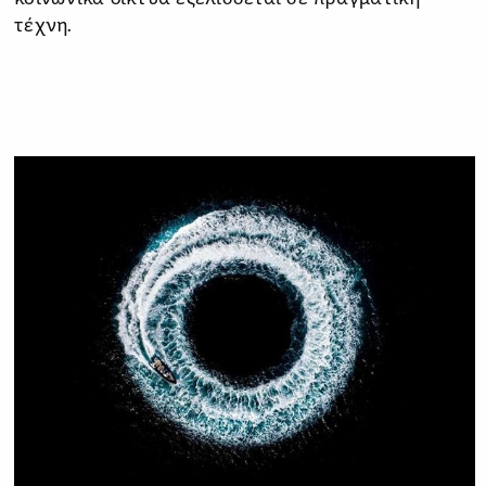
τέχνη.