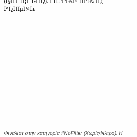
Φιναλίστ στην κατηγορία #NoFilter (ΧωρίςΦίλτρο). Η