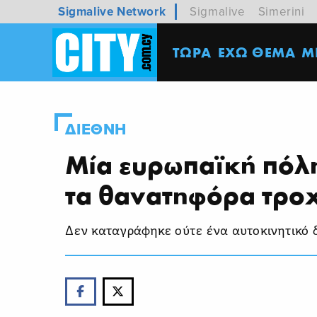
Sigmalive Network
Sigmalive
Simerini
ΤΩΡΑ
ΕΧΩ ΘΕΜΑ
M
ΔΙΕΘΝΗ
Μία ευρωπαϊκή πόλ
τα θανατηφόρα τρο
Δεν καταγράφηκε ούτε ένα αυτοκινητικό δ