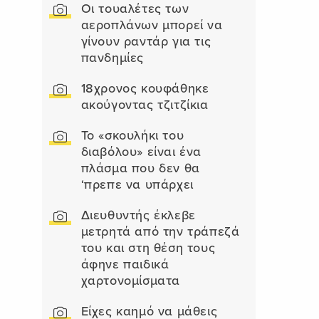
Οι τουαλέτες των
αεροπλάνων μπορεί να
γίνουν ραντάρ για τις
πανδημίες
18χρονος κουφάθηκε
ακούγοντας τζιτζίκια
Το «σκουλήκι του
διαβόλου» είναι ένα
πλάσμα που δεν θα
‘πρεπε να υπάρχει
Διευθυντής έκλεβε
μετρητά από την τράπεζά
του και στη θέση τους
άφηνε παιδικά
χαρτονομίσματα
Είχες καημό να μάθεις