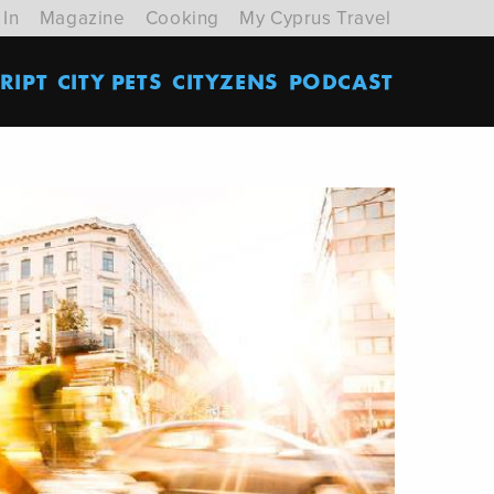
 In
Magazine
Cooking
My Cyprus Travel
RIPT
CITY PETS
CITYZENS
PODCAST