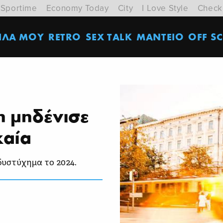
Sportime
Economy Today
City
I Love Style
Check
ΙΛΑ ΜΟΥ
RETRO
SEX TALK
ΜΑΝΤΕΙΟ
OFF SC
η μηδένισε
χαία
υστύχημα το 2024.