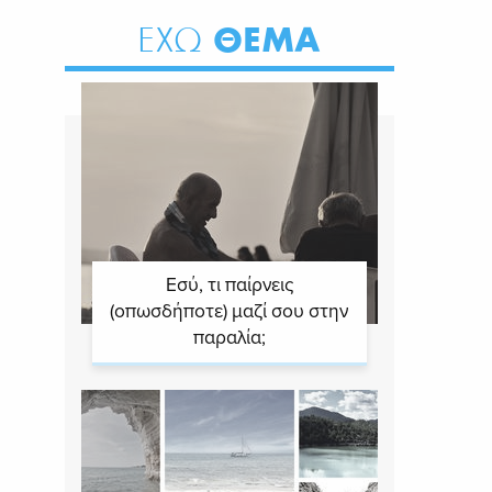
ΘΕΜΑ
ΕΧΩ
Εσύ, τι παίρνεις
(οπωσδήποτε) μαζί σου στην
παραλία;