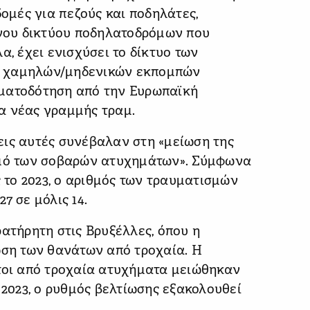
δομές για πεζούς και ποδηλάτες,
νου δικτύου ποδηλατοδρόμων που
α, έχει ενισχύσει το δίκτυο των
α χαμηλών/μηδενικών εκπομπών
ηματοδότηση από την Ευρωπαϊκή
α νέας γραμμής τραμ.
εις αυτές συνέβαλαν στη «μείωση της
σμό των σοβαρών ατυχημάτων». Σύμφωνα
ς το 2023, ο αριθμός των τραυματισμών
7 σε μόλις 14.
ρατήρητη στις Βρυξέλλες, όπου η
ωση των θανάτων από τροχαία. Η
ατοι από τροχαία ατυχήματα μειώθηκαν
 2023, ο ρυθμός βελτίωσης εξακολουθεί