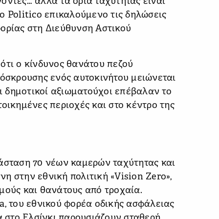
οντες… αλλά τα όρια ταχύτητας είναι
ο Politico επικαλούμενο τις δηλώσεις
φορίας στη Διεύθυνση Αστικού
ότι ο κίνδυνος θανάτου πεζού
ρόσκρουσης ενός αυτοκινήτου μειώνεται
οι δημοτικοί αξιωματούχοι επέβαλαν το
τοικημένες περιοχές και στο κέντρο της
τάσταση 70 νέων καμερών ταχύτητας και
η στην εθνική πολιτική «Vision Zero»,
μούς και θανάτους από τροχαία.
a, του εθνικού φορέα οδικής ασφάλειας
ία στο Ελσίνκι παρουσιάζουν σταθερή