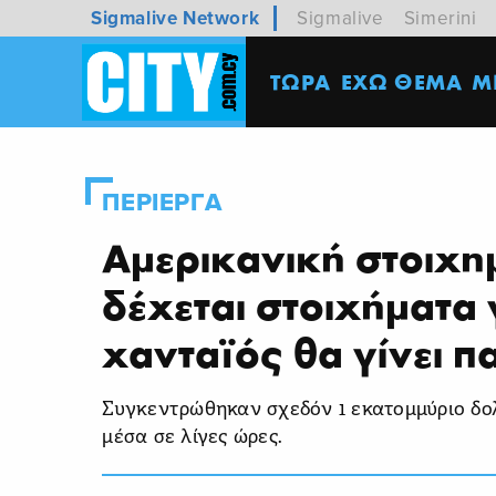
Sigmalive Network
Sigmalive
Simerini
ΤΩΡΑ
ΕΧΩ ΘΕΜΑ
M
ΠΕΡΙΕΡΓΑ
Αμερικανική στοιχη
δέχεται στοιχήματα 
χανταϊός θα γίνει π
Συγκεντρώθηκαν σχεδόν 1 εκατομμύριο δο
μέσα σε λίγες ώρες.