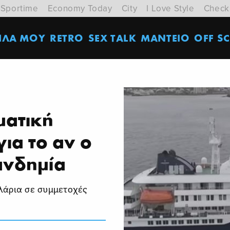
Sportime
Economy Today
City
I Love Style
Check
ΙΛΑ ΜΟΥ
RETRO
SEX TALK
ΜΑΝΤΕΙΟ
OFF SC
ματική
για το αν ο
ανδημία
λάρια σε συμμετοχές