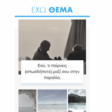
ΘΕΜΑ
ΕΧΩ
Εσύ, τι παίρνεις
(οπωσδήποτε) μαζί σου στην
παραλία;