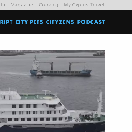
 In
Magazine
Cooking
My Cyprus Travel
RIPT
CITY PETS
CITYZENS
PODCAST