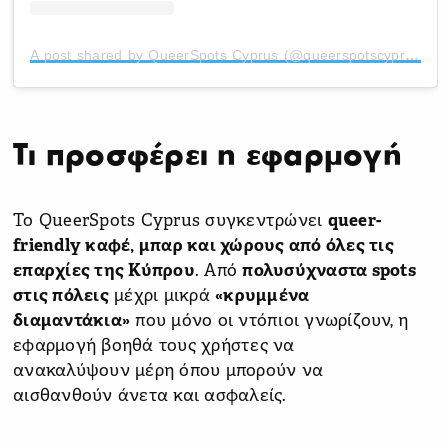
A post shared by QueerSpots Cyprus (@queerspotscyprus)
Τι προσφέρει η εφαρμογή
Το QueerSpots Cyprus συγκεντρώνει
queer-
friendly καφέ, μπαρ και χώρους από όλες τις
επαρχίες της Κύπρου
. Από
πολυσύχναστα spots
στις πόλεις
μέχρι μικρά
«κρυμμένα
διαμαντάκια»
που μόνο οι ντόπιοι γνωρίζουν, η
εφαρμογή βοηθά τους χρήστες να
ανακαλύψουν μέρη όπου μπορούν να
αισθανθούν άνετα και ασφαλείς.