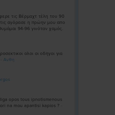
φερε τις Βέρμαχτ τέλη του 90
 τις αγόρασε η πρώην μου απο
υμάμαι 94-96 γινόταν χαμός.
ροσεκτικοι ολοι οι οδηγοι για
α
- Ανθη
orgos
diga opos tous ipnotismenous
pori na mou apantisi kapios ?
-