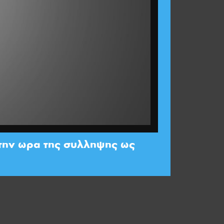
υ την ωρα της συλληψης ως