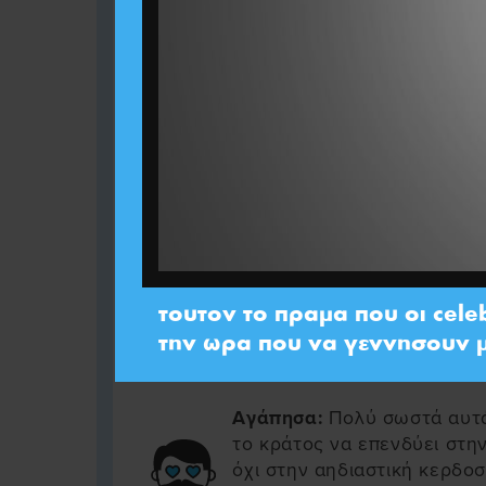
#χαιριποττε
- xairipottemas
Share
Αγάπησα:
δυο γαδαροι μαλ
TheTroll
Share
Αγάπησα:
The dusty roads, t
weather Margaret
- KingEle
Share
τουτον το πραμα που οι cele
Αγάπησα:
ΕΓΩ ΠΕΡΑΣΤΙΚΟΣ 
την ωρα που να γεννησουν μ
ΠΩ......
- NIKITAS
Share
Αγάπησα:
Πολύ σωστά αυτά
το κράτος να επενδύει στη
όχι στην αηδιαστική κερδοσ