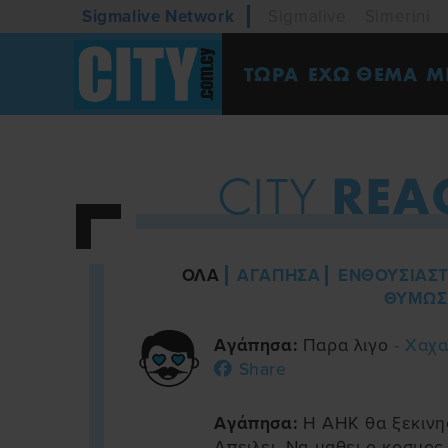
Sigmalive Network
Sigmalive
Simerini
ΤΩΡΑ
ΕΧΩ ΘΕΜΑ
M
REA
CITY
ΟΛΑ
ΑΓΑΠΗΣΑ
ΕΝΘΟΥΣΙΑΣ
ΘΥΜΩΣ
Αγάπησα:
Παρα λιγο
- Χαχ
Share
Αγάπησα:
Η ΑΗΚ θα ξεκινησ
Απειλει. Να μαθει ο κοσμος