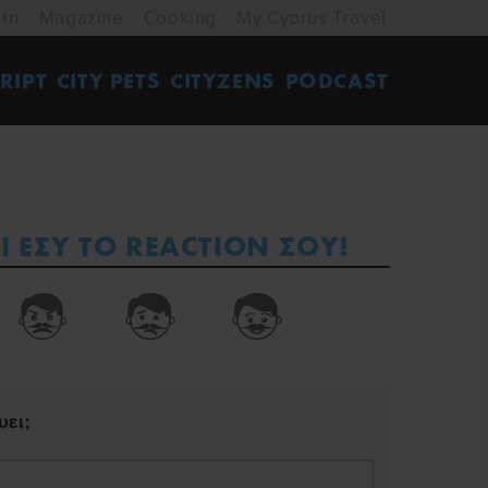
 In
Magazine
Cooking
My Cyprus Travel
RIPT
CITY PETS
CITYZENS
PODCAST
Ι ΕΣΥ ΤΟ REACTION ΣΟΥ!
ει;