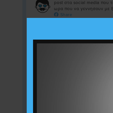
post στα social media που
ωρα που να γεννησουν με ξ
Share
Αγάπησα:
Στον δρόμο προς 
Γκουτέρες του Ο.Η.Ε. Οοοο
λαλείτε, εκάμαμεν τα ούλλοι
προσπαθούμεν να τα σάσου
Ααααχχ δεν το θωρώ να έ
υπόθεση
Share
Αγάπησα:
Τώρα που εκοιμη
θα ξεκινήσει το πραγματικ
Share
Αγάπησα:
Εγω παντως περι
σε όλους τους διορισμούς"
στην .. ε ρε περιπαιξιμο 