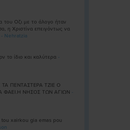
α του Οζι με το άλογο ήταν
α, η Χριστίνα επειγόντως να
ι
- Nehratzia
ν το ίδιο και καλύτερα
-
 ΤΑ ΠΕΝΤΑΣΤΕΡΑ ΤΖΙΕ Ο
Α ΦΑΕΙ.Η ΝΗΣΟΣ ΤΩΝ ΑΓΙΩΝ
-
 tou xairkou gia emas pou
ison