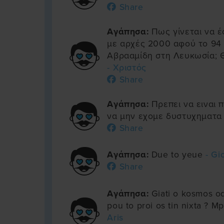
Share
Αγάπησα:
Πως γίνεται να έ
με αρχές 2000 αφού το 94
Αβρααμίδη στη Λευκωσία; Θ
- Χριστός
Share
Αγάπησα:
Πρεπει να ειναι π
να μην εχομε δυστυχηματ
Share
Αγάπησα:
Due to yeue
- Gi
Share
Αγάπησα:
Giati o kosmos o
pou to proi os tin nixta ? M
Aris