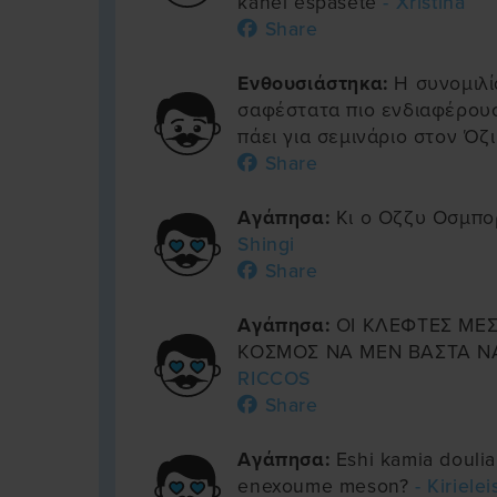
kanei espasete
- Xristina
Share
Ενθουσιάστηκα:
Η συνομιλί
σαφέστατα πιο ενδιαφέρουσ
πάει για σεμινάριο στον Όζ
Share
Αγάπησα:
Κι ο Οζζυ Οσμπορ
Shingi
Share
Αγάπησα:
ΟΙ ΚΛΕΦΤΕΣ ΜΕΣ
ΚΟΣΜΟΣ ΝΑ ΜΕΝ ΒΑΣΤΑ Ν
RICCOS
Share
Αγάπησα:
Eshi kamia doulia
enexoume meson?
- Kiriele