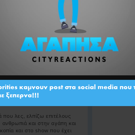
ωνανε σε ξενο αχυρωνα.
-
he silky truth. This empty
phant
brities καμνουν post στα social media πο
ΕΙΜΟΥΝ....ΔΕΝ ΕΧΩ ΚΑΤΙ ΝΑ
ε ξεπερνα!!!
 που λες, ελπίζω επιτέλους
ν ανθρωπιά και στην αγάπη και
κοπία και στο show που έχει