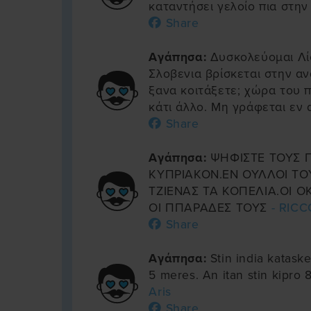
καταντήσει γελοίο πια στη
Share
Αγάπησα:
Δυσκολεύομαι Λί
Σλοβενια βρίσκεται στην α
ξανα κοιτάξετε; χώρα του 
κάτι άλλο. Μη γράφεται εν α
Share
Αγάπησα:
ΨΗΦΙΣΤΕ ΤΟΥΣ Γ
ΚΥΠΡΙΑΚΟΝ.ΕΝ ΟΥΛΛΟΙ Τ
ΤΖΙΕΝΑΣ ΤΑ ΚΟΠΕΛΙΑ.ΟΙ Ο
ΟΙ ΠΠΑΡΑΔΕΣ ΤΟΥΣ
- RIC
Share
Αγάπησα:
Stin india katask
5 meres. An itan stin kipro
Aris
Share