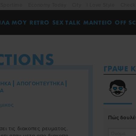
Sportime
Economy Today
City
I Love Style
Check
ΙΛΑ ΜΟΥ
RETRO
SEX TALK
ΜΑΝΤΕΙΟ
OFF SC
CTIONS
ΓΡΑΨΕ Κ
ΤΗΚΑ
ΑΠΟΓΟΗΤΕΥΤΗΚΑ
Α
αμικος
Πώς δουλέυ
ει τις διακοπες ρευματος.
 οτι οταν μετα απο διακοπη