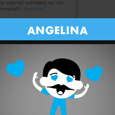
 την ωρα της συλληψης ως την
επερνα!!!
- Angelina
ANGELINA
την κλιματική κόλαση λαλεί ο
κκκ έσιει έναν αιώνα που τα
 σκ....τά τζαι τωρά
μεν που εν σάζουνται.
χουμε αγγονούθκια
- Εν έχουμε
θειν ο CEO της CHURCH LTD
ό Game of Thrones.
- Ωνάσης
μενω να δω το "50% γυναίκες
 που τασσει ο Χριστοδουλιδης
ΠΟΥ ΟΥΛΛΟΥΣ ΩΣ ΤΟΝ ΕΝΑ.