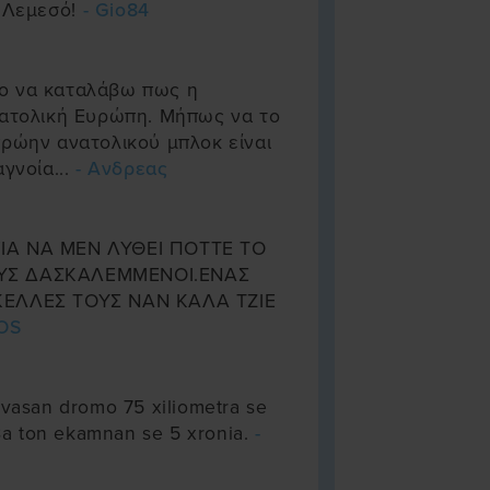
ν Λεμεσό!
- Gio84
ο να καταλάβω πως η
νατολική Ευρώπη. Μήπως να το
πρώην ανατολικού μπλοκ είναι
γνοία...
- Ανδρεας
ΙΑ ΝΑ ΜΕΝ ΛΥΘΕΙ ΠΟΤΤΕ ΤΟ
ΟΥΣ ΔΑΣΚΑΛΕΜΜΕΝΟΙ.ΕΝΑΣ
ΚΕΛΛΕΣ ΤΟΥΣ ΝΑΝ ΚΑΛΑ ΤΖΙΕ
COS
evasan dromo 75 xiliometra se
 8a ton ekamnan se 5 xronia.
-