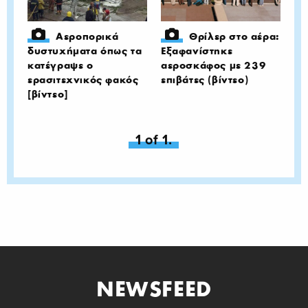
Αεροπορικά
Θρίλερ στο αέρα:
δυστυχήματα όπως τα
Εξαφανίστηκε
κατέγραψε ο
αεροσκάφος με 239
ερασιτεχνικός φακός
επιβάτες (βίντεο)
[βίντεο]
You're on page
1 of 1.
NEWSFEED