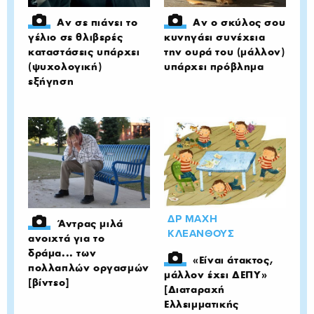
Αν σε πιάνει το
Αν ο σκύλος σου
γέλιο σε θλιβερές
κυνηγάει συνέχεια
καταστάσεις υπάρχει
την ουρά του (μάλλον)
(ψυχολογική)
υπάρχει πρόβλημα
εξήγηση
ΔΡ ΜΑΧΗ
Άντρας μιλά
ΚΛΕΑΝΘΟΥΣ
ανοιχτά για το
δράμα... των
«Είναι άτακτος,
πολλαπλών οργασμών
μάλλον έχει ΔΕΠΥ»
[βίντεο]
[Διαταραχή
Ελλειμματικής