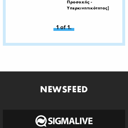
Προσοχής -
Υπερκινητικότητας]
You're on page
1 of 1.
NEWSFEED