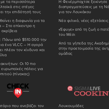
 με τα περισσότερα
Η Φενέρμπαχτσε ξεκίνησε
ταϊκά στις στέγες
διαπραγματεύσεις με τη Ν
ει την επιδότησή τους
για τον Λουκάκου
θαίνει η διαφωνία για τα
Νέο φιλικό, νέες εξετάσεις
α – Στο επίκεντρο η
«Έφυγε» από τη ζωή ο πατ
 ακρίβεια
του Μέσι
: Πάνω από $510.000 την
Από τα γήπεδα της Ακαδημ
για ένα VLCC – Η αγορά
στην προετοιμασία της αντ
ι πλέον τον κίνδυνο και
ομάδας
ίλια
ακινήτων: Οι 10 πιο
 ευρωπαϊκές πόλεις για
πιτιού (πίνακας)
ατόριο που ανεβάζει τον
Λουκουμάδες