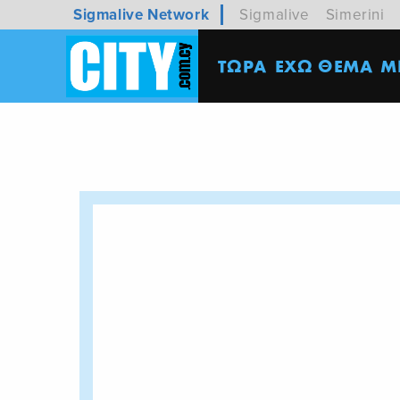
Sigmalive Network
Sigmalive
Simerini
ΤΩΡΑ
ΕΧΩ ΘΕΜΑ
M