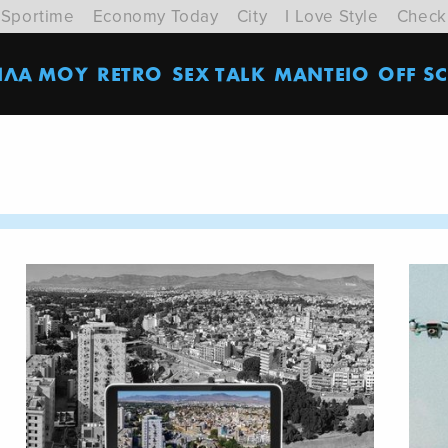
Sportime
Economy Today
City
I Love Style
Check
ΙΛΑ ΜΟΥ
RETRO
SEX TALK
ΜΑΝΤΕΙΟ
OFF SC