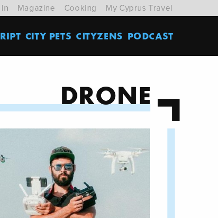
 In
Magazine
Cooking
My Cyprus Travel
RIPT
CITY PETS
CITYZENS
PODCAST
DRONE