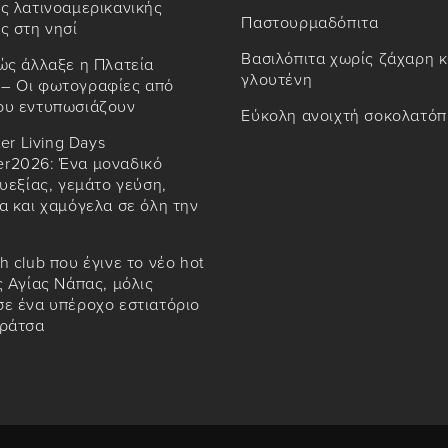
ς λατινοαμερικανικής
Παστουρμαδόπιτα
ς στη νησί
Βασιλόπιτα χωρίς ζάχαρη κ
ώς άλλαξε η Πλατεία
γλουτένη
– Οι φωτογραφίες από
ου εντυπωσιάζουν
Εύκολη ανοιχτή σοκολατόπ
ter Living Days
r2026: Ένα μοναδικό
ευεξίας, γεμάτο γεύση,
α και χαμόγελα σε όλη την
h club που έγινε το νέο hot
ς Αγίας Νάπας, μόλις
ε ένα υπέροχο εστιατόριο
αράτσα