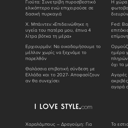
Γιούτα: Συνετρίβη πυροσβεστικό
Η χώρα
ελικόπτερο ενώ επιχειρούσε σε
φωτοβολ
δασική πυρκαγιά
διευρύν
Χ. Μπάιντεν:«Επιδεινώθηκε η
Fed: Βα
υγεία του πατέρα μου, έπινα 4
επιτόκι
λίτρα βότκα τη μέρα»
επίμονη
Ερχιουρμάν: Να οικοδομήσουμε το
Ορμούζ
μέλλον χωρίς να ξεχνάμε το
ημέρα 
παρελθόν
πληρώνε
όχι τα μ
Θαλάσσια επιβατική σύνδεση με
Ελλάδα και το 2027- Αποφασίζουν
Αγορές 
αν θα συνεχίσει
ακριβές
αγορά σ
Χαραλάμπους – Δραγούμη: Για
Το εστι