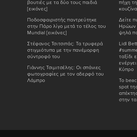
βουτιές με τα δύο τους παιδιά
πήχη τη
[εικόνες]
κουζίνα
Ποδοσφαιριστής παντρεύτηκε
Δείτε π
στην Πάρο λίγο μετά το τέλος του
Ηρώων 
Mundial [εικόνες]
ψηλά π
Στέφανος Τσιτσιπάς: Τα τρυφερά
Lidl Bet
στιγμιότυπα με την πανέμορφη
#summe
σύντροφό του
ταξίδι 
ενέργει
Γιάννης Τσιμιτσέλης: Οι σπάνιες
Κύπρο
φωτογραφίες με τον αδερφό του
Λάμπρο
Το beac
spot τη
απέκτησ
στην τ