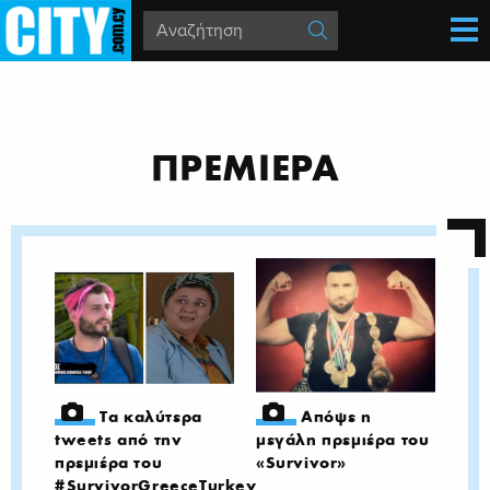
ΠΡΕΜΙΕΡΑ
Τα καλύτερα
Απόψε η
tweets από την
μεγάλη πρεμιέρα του
πρεμιέρα του
«Survivor»
#SurvivorGreeceTurkey