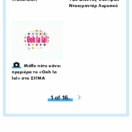
Ντοκιμαντέρ Λεμεσού
Μάθε πότε κάνει
πρεμιέρα το «Ooh la
la!» στο ΣΙΓΜΑ
You're on page
1 of 16.
Next page