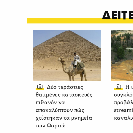
ΔΕΙ
Δύο τεράστιες
Η 
θαμμένες κατασκευές
συγκλό
πιθανόν να
προβάλ
αποκαλύπτουν πώς
stream
χτίστηκαν τα μνημεία
καναλι
των Φαραώ