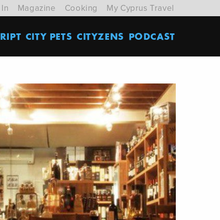
 In
Magazine
Cooking
My Cyprus Travel
RIPT
CITY PETS
CITYZENS
PODCAST