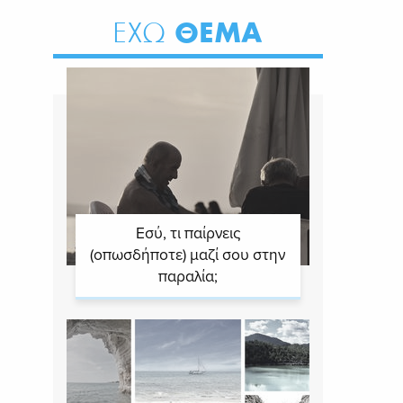
ΘΕΜΑ
ΕΧΩ
Εσύ, τι παίρνεις
(οπωσδήποτε) μαζί σου στην
παραλία;