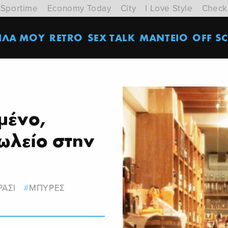
Sportime
Economy Today
City
I Love Style
Check
ΙΛΑ ΜΟΥ
RETRO
SEX TALK
ΜΑΝΤΕΙΟ
OFF SC
μένο,
ωλείο στην
ΡΑΣΙ
ΜΠΥΡΕΣ