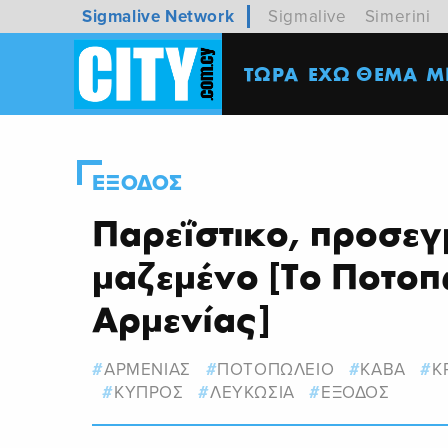
Sigmalive Network
Sigmalive
Simerini
ΤΩΡΑ
ΕΧΩ ΘΕΜΑ
M
ΕΞΟΔΟΣ
Παρεΐστικο, προσεγ
μαζεμένο [Το Ποτοπ
Αρμενίας]
ΑΡΜΕΝΙΑΣ
ΠΟΤΟΠΩΛΕΙΟ
ΚΑΒΑ
Κ
ΚΥΠΡΟΣ
ΛΕΥΚΩΣΙΑ
ΕΞΟΔΟΣ