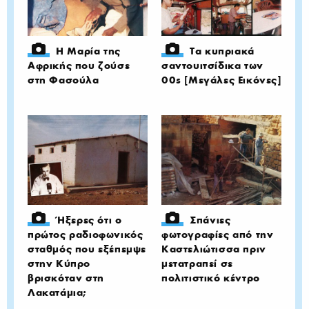
Η Μαρία της
Τα κυπριακά
Αφρικής που ζούσε
σαντουιτσίδικα των
στη Φασούλα
00s [Μεγάλες Εικόνες]
Ήξερες ότι ο
Σπάνιες
πρώτος ραδιοφωνικός
φωτογραφίες από την
σταθμός που εξέπεμψε
Καστελιώτισσα πριν
στην Κύπρο
μετατραπεί σε
βρισκόταν στη
πολιτιστικό κέντρο
Λακατάμια;