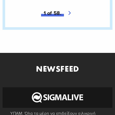
You're on page
1 of 58.
Next page
NEWSFEED
ΥΠΑΜ: Όλα τα μέρη να επιδείξουν ειλικρινή