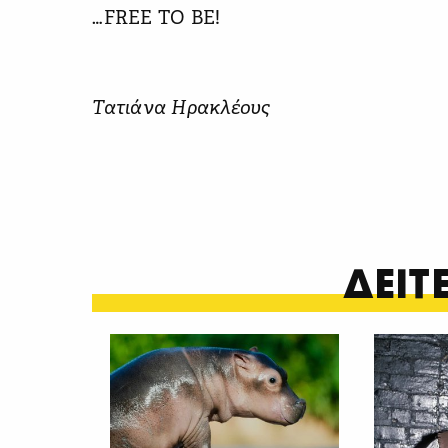
…FREE TO BE!
Τατιάνα Ηρακλέους
ΔΕΙ