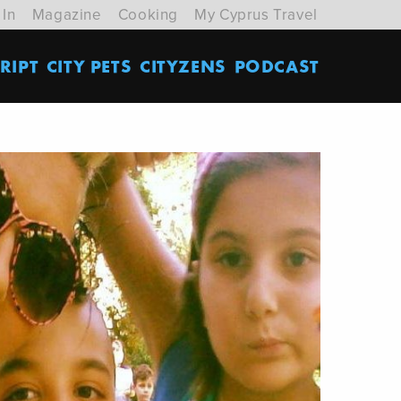
 In
Magazine
Cooking
My Cyprus Travel
RIPT
CITY PETS
CITYZENS
PODCAST