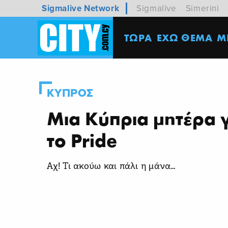
Sigmalive Network
Sigmalive
Simerini
ΤΩΡΑ
ΕΧΩ ΘΕΜΑ
M
ΚΥΠΡΟΣ
Μια Κύπρια μητέρα 
το Pride
Αχ! Τι ακούω και πάλι η μάνα…