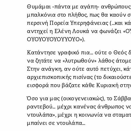
Θυμάμαι -πάντα με αγάπη- ανθρώπους
μπαλκόνια στο πλήθος, πως θα καούν 
περσινή Πορεία Υπερηφάνειας (…και κ
αντηχεί η Ελένη Λουκά να φωνάζει «
ΟΥΟΥΟΥΟΥΟΥΥΟΥΟ»).
Κατάντησε γραφικό πια… ούτε ο Θεός δ
να ζητάτε να «λυτρωθούν» λάθος άτομα
Στην ανάγκη, αν ούτε αυτό πετύχει, κά
αρχιεπισκοπικής πισίνας (το δικαιούστ
εισφορά που βάζατε κάθε Κυριακή στην
Όσο για μας (οικογενειακώς), το Σάββατ
ραντεβού… μέχρι κανένας άνθρωπος να 
ντουλάπα», μέχρι η κοινωνία να σταμα
μπαίνει σε ντουλάπα…