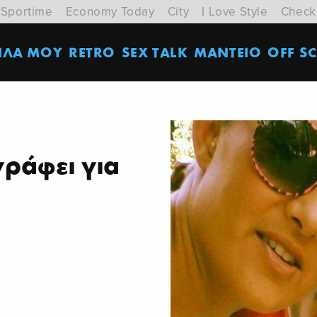
Sportime
Economy Today
City
I Love Style
Check
ΙΛΑ ΜΟΥ
RETRO
SEX TALK
ΜΑΝΤΕΙΟ
OFF SC
γράφει για