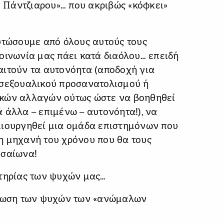
υ Πάντζιαρου»… που ακριβώς «κόφκει»
υτώσουμε από όλους αυτούς τους
οινωνία μας πάει κατά διαόλου… επειδή
αιτούν τα αυτονόητα (αποδοχή για
 σεξουαλικού προσανατολισμού ή
ικών αλλαγών ούτως ώστε να βοηθηθεί
 άλλα – επιμένω – αυτονόητα!), να
μιουργηθεί μια ομάδα επιστημόνων που
η μηχανή του χρόνου που θα τους
εσαίωνα!
ωτηρίας των ψυχών μας…
τρωση των ψυχών των «ανώμαλων