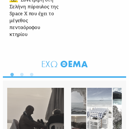
Συνετρίβη στη
Σελήνη πύραυλος της
Space X που έχει το
μέγεθος
πενταόροφου
κτηρίου
ΘΕΜΑ
ΕΧΩ