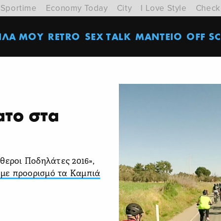
Sportime
Economy Today
City
I Love Style
Check
ΙΛΑ ΜΟΥ
RETRO
SEX TALK
ΜΑΝΤΕΙΟ
OFF SC
ατο στα
θεροι Ποδηλάτες 2016»,
 με προορισμό τα Καμπιά