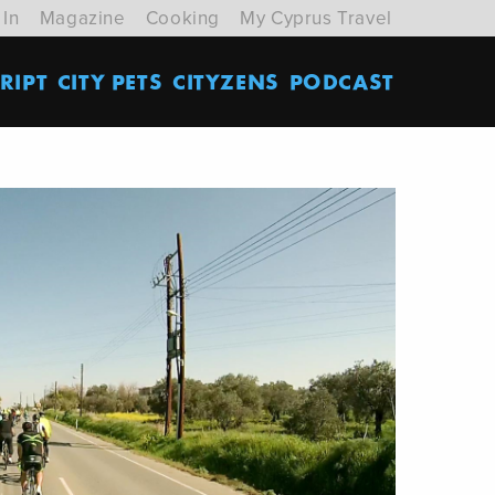
 In
Magazine
Cooking
My Cyprus Travel
RIPT
CITY PETS
CITYZENS
PODCAST