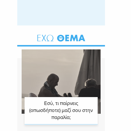
ΘΕΜΑ
ΕΧΩ
Εσύ, τι παίρνεις
(οπωσδήποτε) μαζί σου στην
παραλία;