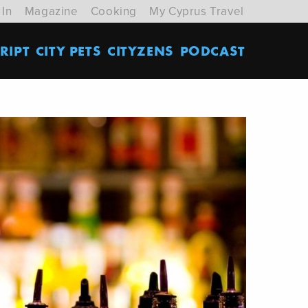
 In
Magazine
Cooking
My Cyprus Travel
RIPT
CITY PETS
CITYZENS
PODCAST