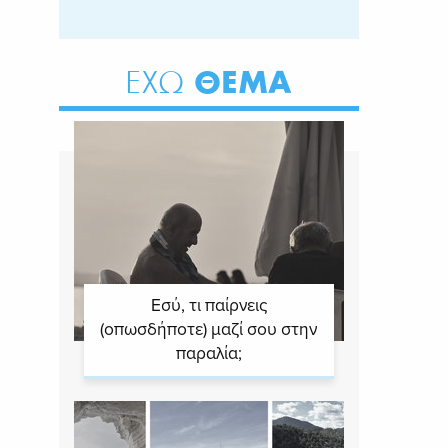
ΘΕΜΑ
ΕΧΩ
Εσύ, τι παίρνεις
(οπωσδήποτε) μαζί σου στην
παραλία;