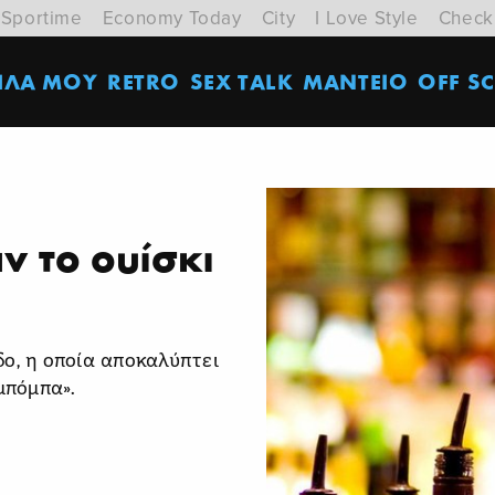
Sportime
Economy Today
City
I Love Style
Check
ΙΛΑ ΜΟΥ
RETRO
SEX TALK
ΜΑΝΤΕΙΟ
OFF SC
ν το ουίσκι
δο, η οποία αποκαλύπτει
μπόμπα».