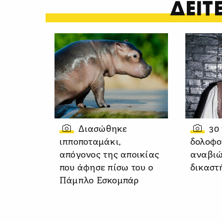
ΔΕΙ
Διασώθηκε
30
ιπποποταμάκι,
δολοφο
απόγονος της αποικίας
αναβιώ
που άφησε πίσω του ο
δικαστ
Πάμπλο Εσκομπάρ