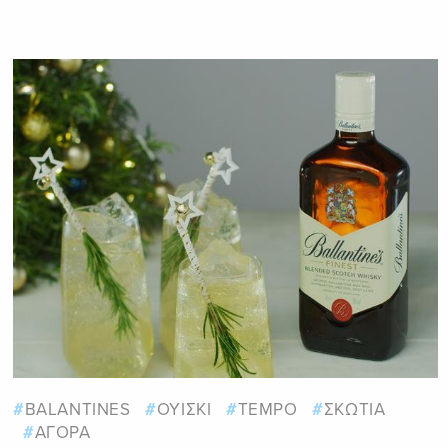
BALANTINES
ΟΥΙΣΚΙ
TEMPO
ΣΚΩΤΙΑ
ΑΓΟΡΑ