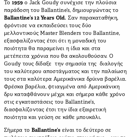
Το
1959
ο Jack Goudy συνέχισε την πλούσια
παράδοση του Ballantine’s, δημιουργώντας το
Ballantine
’
s
12
Years
Old
.
Σαν παρακαταθήκη,
φρόντισε να εκπαιδεύσει τους δύο
μελλοντικούς Master Blenders του Ballantine,
εξασφαλίζοντας έτσι ότι η μοναδική του
ποιότητα θα παραμείνει η ίδια και στα
μετέπειτα χρόνια που θα ακολουθούσαν. Ο
Goudy τους δίδαξε την σημασία της διαλογής
του καλύτερου αποστάγματος και την παλαίωση
τους στα καλύτερα Αμερικάνικα δρύινα βαρέλια.
Φρέσκα βαρέλια, φτιαγμένα από Αμερικάνικη
δρυ καταφθάνουν μέχρι και σήμερα κάθε χρόνο
στις εγκαταστάσεις του Ballantine’s,
διασφαλίζοντας έτσι την ίδια εξαιρετική
ποιότητα και γεύση σε κάθε μπουκάλι.
Σήμερα το
Ballantine
’
s
είναι το δεύτερο σε