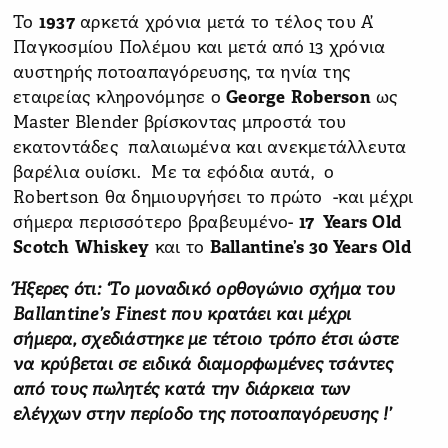
Το
1937
αρκετά χρόνια μετά το τέλος του Α’
Παγκοσμίου Πολέμου και μετά από 13 χρόνια
αυστηρής ποτοαπαγόρευσης, τα ηνία της
εταιρείας κληρονόμησε ο
George
Roberson
ως
Master Blender βρίσκοντας μπροστά του
εκατοντάδες παλαιωμένα και ανεκμετάλλευτα
βαρέλια ουίσκι. Με τα εφόδια αυτά, ο
Robertson θα δημιουργήσει το πρώτο -και μέχρι
σήμερα περισσότερο βραβευμένο-
17
Years
Old
Scotch
Whiskey
και το
Ballantine
’
s
30
Years
Old
Ήξερες ότι: ‘Το μοναδικό ορθογώνιο σχήμα του
Ballantine
’
s
Finest
που κρατάει και μέχρι
σήμερα, σχεδιάστηκε με τέτοιο τρόπο έτσι ώστε
να κρύβεται σε ειδικά διαμορφωμένες τσάντες
από τους πωλητές κατά την διάρκεια των
ελέγχων στην περίοδο της ποτοαπαγόρευσης !’