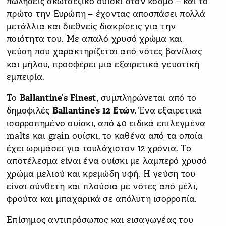
πωλήσεις σκωτσέζικο ουίσκι στον κόσμο – και το
πρώτο την Ευρώπη – έχοντας αποσπάσει πολλά
μετάλλια και διεθνείς διακρίσεις για την
ποιότητα του. Με απαλό χρυσό χρώμα και
γεύση που χαρακτηρίζεται από νότες βανίλιας
και μήλου, προσφέρει μια εξαιρετικά γευστική
εμπειρία.
Το
Ballantine
’
s
Finest
,
συμπληρώνεται από το
δημοφιλές
Ballantine
’
s
12 Ετών.
Ένα εξαιρετικά
ισορροπημένο ουίσκι, από 40 ειδικά επιλεγμένα
malts και grain ουίσκι, το καθένα από τα οποία
έχει ωριμάσει για τουλάχιστον 12 χρόνια. Το
αποτέλεσμα είναι ένα ουίσκι με λαμπερό χρυσό
χρώμα μελιού και κρεμώδη υφή. Η γεύση του
είναι σύνθετη και πλούσια με νότες από μέλι,
φρούτα και μπαχαρικά σε απόλυτη ισορροπία.
Επίσημος αντιπρόσωπος και εισαγωγέας του