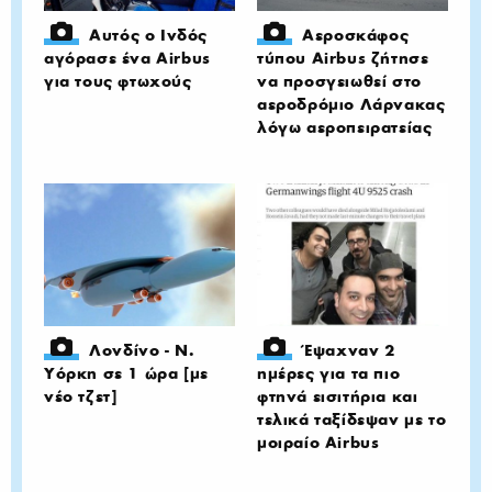
Αυτός ο Ινδός
Αερoσκάφος
αγόρασε ένα Airbus
τύπου Airbus ζήτησε
για τους φτωχούς
να προσγειωθεί στο
αεροδρόμιο Λάρνακας
λόγω αεροπειρατείας
Λονδίνο - Ν.
Έψαχναν 2
Υόρκη σε 1 ώρα [με
ημέρες για τα πιο
νέο τζετ]
φτηνά εισιτήρια και
τελικά ταξίδεψαν με το
μοιραίο Airbus