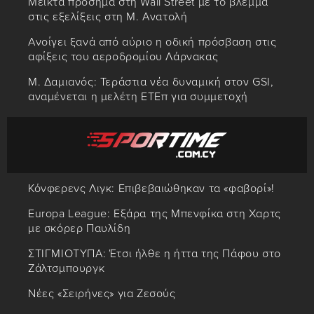
Μεικτά πρόσημα στη Wall Street με το βλέμμα
στις εξελίξεις στη Μ. Ανατολή
Ανοίγει ξανά από αύριο η οδική πρόσβαση στις
αφίξεις του αεροδρομίου Λάρνακας
Μ. Δαμιανός: Τεράστια νέα δυναμική στον GSI,
αναμένεται η μελέτη ΕΤΕπ για συμμετοχή
Κόνφερενς Λιγκ: Επιβεβαιώθηκαν τα «φαβορί»!
Europa League: Εξάρα της Μπενφίκα στη Χαρτς
με σκόρερ Παυλίδη
ΣΤΙΓΜΙΟΤΥΠΑ: Έτσι ήλθε η ήττα της Πάφου στο
Ζάλτσμπουργκ
Νέες «Σειρήνες» για Ζεσούς