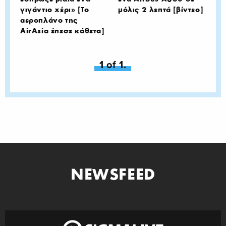
γιγάντιο χέρι» [Το
μόλις 2 λεπτά [βίντεο]
αεροπλάνο της
AirAsia έπεσε κάθετα]
You're on page
1 of 1.
NEWSFEED