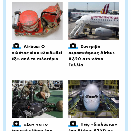
Airbus: Ο
Συντριβή
πιλότος είχε κλειδωθεί
αεροσκάφους Airbus
έξω από το πιλοτήριο
A320 στη νότια
Γαλλία
«Σαν να το
Πως «διαλύεται»
έσπρωξε βίαια ένα
ένα Airbus A380 σε