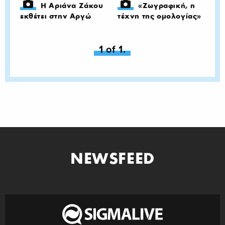
Η Αριάνα Ζάκου
«Ζωγραφική, η
εκθέτει στην Αργώ
τέχνη της ομολογίας»
You're on page
1 of 1.
NEWSFEED