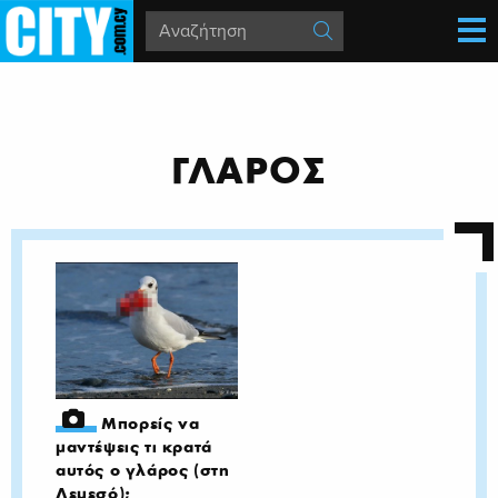
ΓΛΑΡΟΣ
Μπορείς να
μαντέψεις τι κρατά
αυτός ο γλάρος (στη
Λεμεσό);