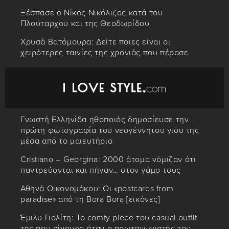
Ξέσπασε ο Νίκος Νικόλιζας κατά του
Πλούταρχου και της Θεοδωρίδου
Χρυσά Βατόμουρα: Δείτε ποιες είναι οι
χειρότερες ταινίες της χρονιάς που πέρασε
Γνωστή Ελληνίδα ηθοποιός δημοσίευσε την
πρώτη φωτογραφία του νεογέννητου γιου της
μέσα από το μαιευτήριο
Cristiano – Georgina: 2000 άτομα νόμιζαν ότι
παντρεύονται και πήγαν… στον γάμο τους
Αθηνά Οικονομάκου: Οι «postcards from
paradise» από τη Bora Bora [εικόνες]
Έμιλυ Γιολίτη: Το comfy piece του casual outfit
της που σίγουρα ήταν ο πρωταγωνιστής του