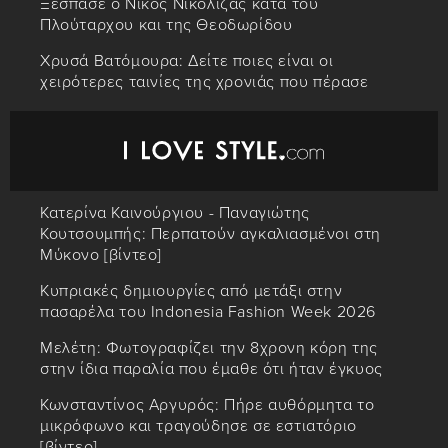
Ξέσπασε ο Νίκος Νικόλιζας κατά του
Πλούταρχου και της Θεοδωρίδου
Χρυσά Βατόμουρα: Δείτε ποιες είναι οι
χειρότερες ταινίες της χρονιάς που πέρασε
Κατερίνα Καινούργιου - Παναγιώτης
Κουτσουμπής: Περπατούν αγκαλιασμένοι στη
Μύκονο [βίντεο]
Κυπριακές δημιουργίες από μετάξι στην
πασαρέλα του Indonesia Fashion Week 2026
Μελέτη: Φωτογραφίζει την 8χρονη κόρη της
στην ίδια παραλία που έμαθε ότι ήταν έγκυος
Κωνσταντίνος Αργυρός: Πήρε αυθόρμητα το
μικρόφωνο και τραγούδησε σε εστιατόριο
[βίντεο]