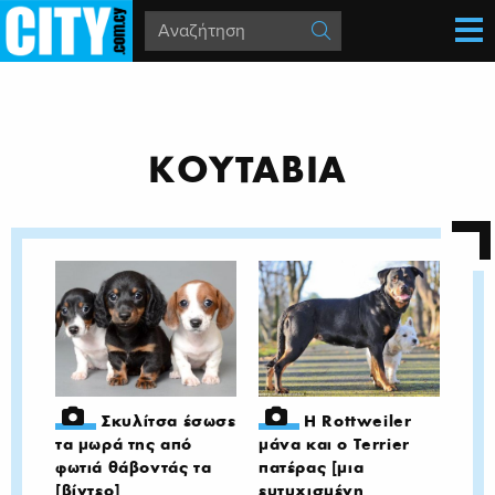
ΚΟΥΤΑΒΙΑ
Σκυλίτσα έσωσε
Η Rottweiler
τα μωρά της από
μάνα και ο Terrier
φωτιά θάβοντάς τα
πατέρας [μια
[βίντεο]
ευτυχισμένη