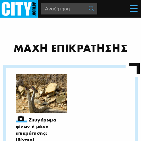
ΜΑΧΗ ΕΠΙΚΡΑΤΗΣΗΣ
Ζευγάρωμα
φίνων ή μάχη
επικράτησης;
[βίντεο]