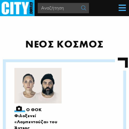
ΝΕΟΣ ΚΟΣΜΟΣ
O ΘΟΚ
Φιλοξενεί
«Λαμπεντούζα» του
Άντερς