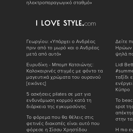
ηλεκτροπαραγωγικό σταθμό»
Γεωργίου: «Υπάρχει ο Ανδρέας
Δείτε π
πριν από το μωρό και ο Ανδρέας
Ηρώων 
μετά από αυτό»
ψηλά π
Ευρυδίκη - Μπομπ Κατσιώνης:
Lidl Bet
Καλοκαιρινές στιγμές με φόντο τα
#summe
μαγευτικά χρώματα του ουρανού
ταξίδι 
[εικόνες]
ενέργει
Κύπρο
5 ασκήσεις pilates σε ματ για
ενδυνάμωση κορμού κατά τη
Το beac
διάρκεια της εγκυμοσύνης
spot τη
απέκτησ
Το φόρεμα που θα θέλεις στις
στην τ
φετινές διακοπές είναι αυτό που
φόρεσε η Σίσσυ Χρηστίδου
Η πιο ε