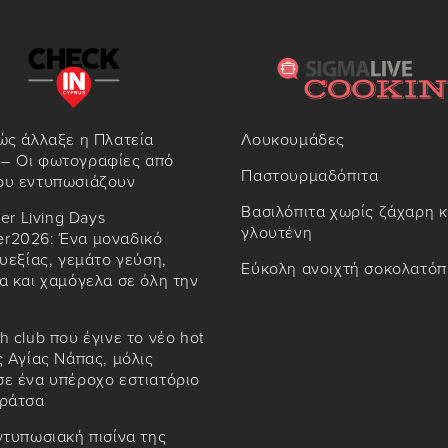
ώς άλλαξε η Πλατεία
Λουκουμάδες
– Οι φωτογραφίες από
Παστουρμαδόπιτα
ου εντυπωσιάζουν
Βασιλόπιτα χωρίς ζάχαρη κ
ter Living Days
γλουτένη
r2026: Ένα μοναδικό
ευεξίας, γεμάτο γεύση,
Εύκολη ανοιχτή σοκολατόπ
α και χαμόγελα σε όλη την
h club που έγινε το νέο hot
ς Αγίας Νάπας, μόλις
ε ένα υπέροχο εστιατόριο
αράτσα
ντυπωσιακή πισίνα της