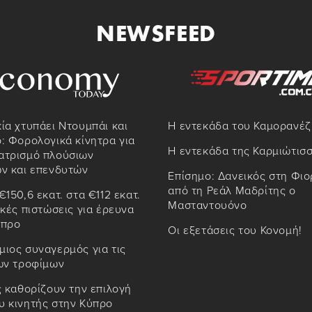
NEWSFEED
ία χτυπάει Ντουμπάι και
Η εντεκάδα του Καμορανέζ
: Φορολογικά κίνητρα για
Η εντεκάδα της Καρμιώτισ
ατρισμό πλούσιων
ων και επενδυτών
Επίσημο: Δανεικός στη Φιο
από τη Ρεάλ Μαδρίτης ο
€150,6 εκατ. στα €112 εκατ.
Μασταντουόνο
ικές πιστώσεις για έρευνα
ύπρο
Οι εξετάσεις του Κονομή!
ιος συναγερμός για τις
των τροφίμων
ς καθορίζουν την επιλογή
υ κινητής στην Κύπρο