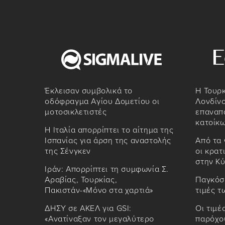
Έκλεισαν συμβολικά το
Η Τουρκ
οδόφραγμα Αγίου Δομετίου οι
Λονδίνο
μοτοσικλετιστές
επαναπ
κατοίκ
Η Ιταλία απορρίπτει το αίτημα της
Ισπανίας για άρση της αναστολής
Από τα 
της Σένγκεν
οι κρατ
στην Κ
Ιράν: Απορρίπτει τη συμφωνία Σ.
Αραβίας, Τουρκίας,
Παγκόσμ
Πακιστάν-«Μόνο στα χαρτιά»
τιμές 
ΔΗΣΥ σε ΑΚΕΛ για GSI:
Οι τιμέ
«Ανατίναξαν τον μεγαλύτερο
παρόχο