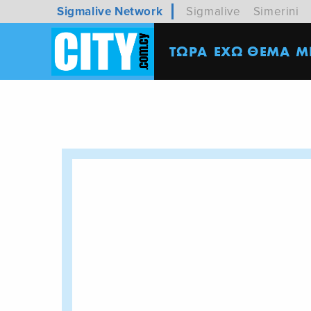
Sigmalive Network
Sigmalive
Simerini
ΤΩΡΑ
ΕΧΩ ΘΕΜΑ
M