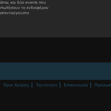
άπας και δύο events που
οπωλήσουν το ενδιαφέρον
καπενταύγουστο
Όροι Χρήσης
Ταυτότητα
Επικοινωνία
Προσωπ