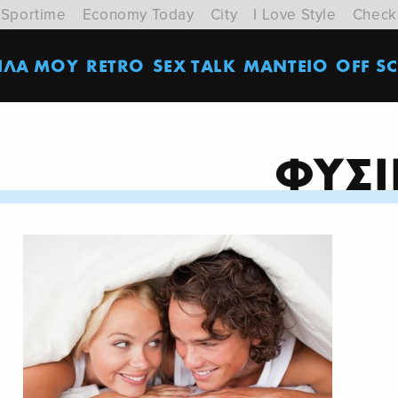
Sportime
Economy Today
City
I Love Style
Check
ΙΛΑ ΜΟΥ
RETRO
SEX TALK
ΜΑΝΤΕΙΟ
OFF SC
ΦΥΣΙ