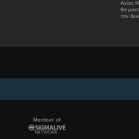
Αγίας Ν
θα μον
τον Δε
Member of