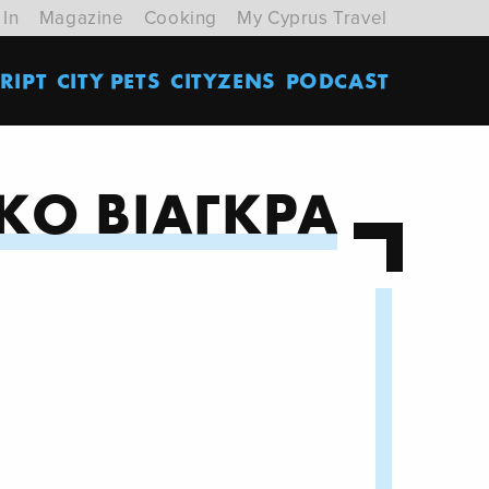
 In
Magazine
Cooking
My Cyprus Travel
RIPT
CITY PETS
CITYZENS
PODCAST
ΚΟ ΒΙΑΓΚΡΑ