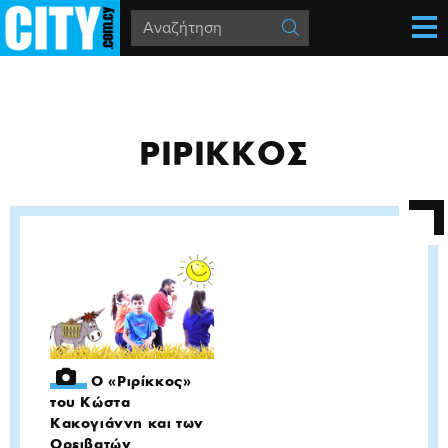
ΡΙΡΙΚΚΟΣ
Ο «Ριρίκκος»
του Κώστα
Κακογιάννη και των
Ορειβατών